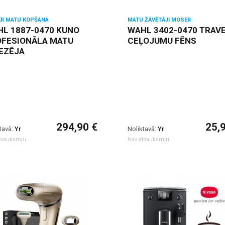
R MATU KOPŠANA
MATU ŽĀVĒTĀJI MOSER
L 1887-0470 KUNO
WAHL 3402-0470 TRAV
OFESIONĀLA MATU
CEĻOJUMU FĒNS
EZĒJA
294,90 €
25,
tavā:
Yr
Noliktavā:
Yr
tsauksmju
Nav atsauksmju