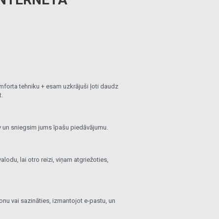
mforta tehniku + esam uzkrājuši ļoti daudz
t.
lv un sniegsim jums īpašu piedāvājumu.
lodu, lai otro reizi, viņam atgriežoties,
fonu vai sazināties, izmantojot e-pastu, un