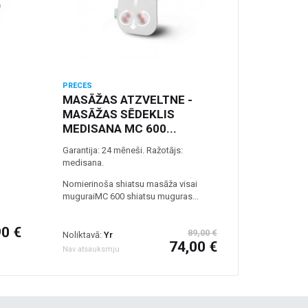
PRECES
MASĀŽAS ATZVELTNE -
MASĀŽAS SĒDEKLIS
MEDISANA MC 600...
Garantija: 24 mēneši. Ražotājs:
medisana.
Nomierinoša shiatsu masāža visai
muguraiMC 600 shiatsu muguras...
90 €
89,00 €
Noliktavā:
Yr
74,00 €
Nav atsauksmju