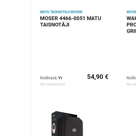
MATU TAISNOTĀJI MOSER
MOSE
MOSER 4466-0051 MATU
WAH
TAISNOTĀJI
PR
GRI
54,90 €
Noliktavā:
Yr
Nolik
Nav atsauksmju
Nav a