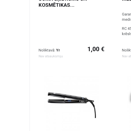
KOSMĒTIKAS...
Garan
medi
RC 45
krēsl
1,00 €
Noliktavā:
Yr
Nolik
Nav atsauksmju
Nav a