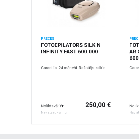
PRECES
PREC
FOTOEPILATORS SILK N
FOT
INFINITY FAST 600.000
AR 
600
Garantija: 24 mēneši. Ražotājs: silk'n.
Garan
250,00 €
Noliktavā:
Yr
Nolik
Nav atsauksmju
Nav a