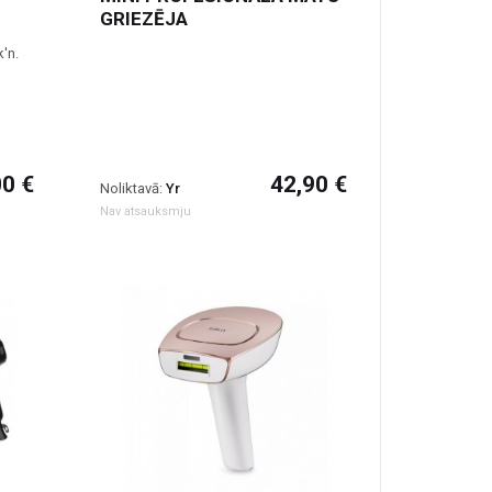
GRIEZĒJA
k'n.
00 €
42,90 €
Noliktavā:
Yr
Nav atsauksmju