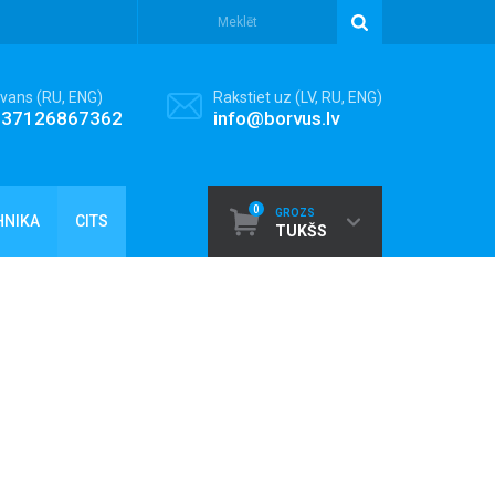
vans (RU, ENG)
Rakstiet uz (LV, RU, ENG)
+37126867362
info@borvus.lv
0
GROZS
HNIKA
CITS
TUKŠS