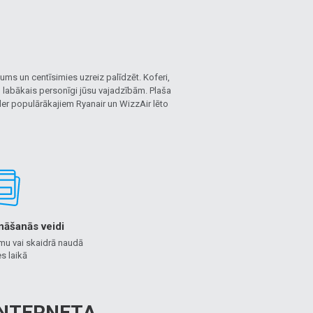
ms un centīsimies uzreiz palīdzēt. Koferi,
i, labākais personīgi jūsu vajadzībām. Plaša
 der populārākajiem Ryanair un WizzAir lēto
nāšanās veidi
mu vai skaidrā naudā
s laikā
 INTERNETA