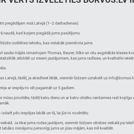
ātri piegādājam visā Latvijā (1–2 darbadienas).
ā naudā, kad kurjers piegādā jums pasūtījumu.
līdzēs izvēlēties tehniku, kas vislabāk piemērota jums.
arī savās mājās izmantojam Thomas, Beurer, Silkn un citu augstākās klases ko
alizētāk atbildēt uz visiem jautājumiem, kas jums radīsies, un kvalitatīvi ieteik
ēle.
Latvijā, tādēļ, ja atradīsiet lētāk, vienmēr lūdzam uzrakstīt uz info@borvus.
ija ar iespēju to vēl pagarināt uz 5 gadiem.
 mūsu prioritāte, tādēļ katru dienu un ar katru cilvēku cenšamies rast kopīgu va
kamāk.
zdarīt pēc iespējas labāk un tā, lai jūs to novērtētu.
 veikalā. Ja tikai jums rodas jautājumi, vienmēr lūdzam vērsties veikalā pa tele
t labāko risinājumu personīgi jums un jūsu mājām, kas mīl kvalitāti.