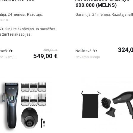
600.000 (MELNS)
tija: 24 mēneši. Ražotājs:
Garantija: 24 mēneši. Ražotājs: sil
sana.
0 | 2in1 relaksācijas un masāžas
s 2in1 relaksācijas...
324,
749,00 €
tavā:
Yr
Noliktavā:
Yr
549,00 €
tsauksmju
Nav atsauksmju