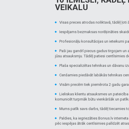
VEIKALU
Visas preces atrodas noliktavā, tādēļ ļoti 
Iespējams bezmaksas norēķināties skaidr
Profesionāļu konsultācijas un ieteikumi pa
Paši jau gandrī piecus gadus tirgojam un 
jūsu atsauksmju. Tādēļ patiesi centīsimies det
Plaša specializētas tehnikas un dāvanu izv
Cenšamies piedāvāt labākās tehnikas cenas 
Visām precēm tiek piemērota 2 gadu garant
Lieliskas klientu atsauksmes un pateicība ir
komunicēt turpmāk būtu vienkāršāk un patī
Mums patīk savs darbs, tādēļ tiecamies to i
Paldies, ka iegriezāties Borvus.lv interneta
pēc iespējas ātrāk centīsimies palīdzēt atras