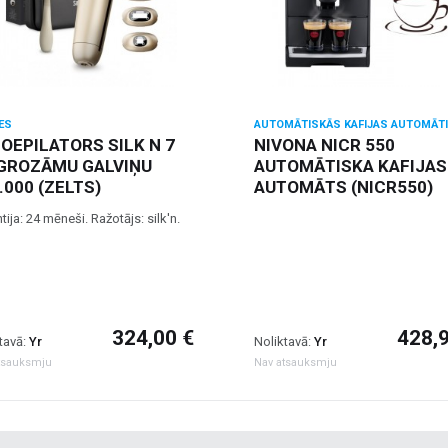
ES
AUTOMĀTISKĀS KAFIJAS AUTOMĀTI
OEPILATORS SILK N 7
NIVONA NICR 550
GROZĀMU GALVIŅU
AUTOMĀTISKA KAFIJAS
.000 (ZELTS)
AUTOMĀTS (NICR550)
tija: 24 mēneši. Ražotājs: silk'n.
324,00 €
428,
tavā:
Yr
Noliktavā:
Yr
tsauksmju
Nav atsauksmju