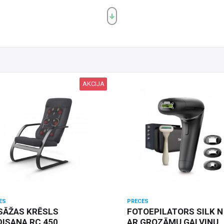
AKCIJA
ES
PRECES
SĀŽAS KRĒSLS
FOTOEPILATORS SILK N
ISANA RC 450
AR GROZĀMU GALVIŅU