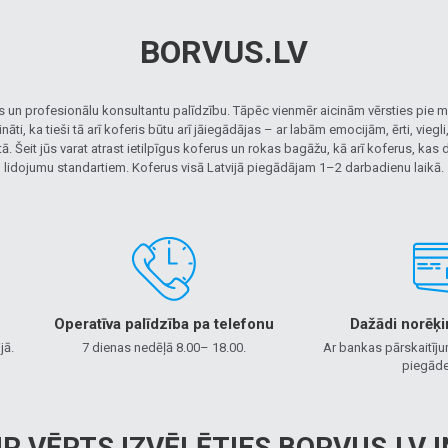
BORVUS.LV
 un profesionālu konsultantu palīdzību. Tāpēc vienmēr aicinām vērsties pie mu
ti, ka tieši tā arī koferis būtu arī jāiegādājas – ar labām emocijām, ērti, viegl
ā. Šeit jūs varat atrast ietilpīgus koferus un rokas bagāžu, kā arī koferus, kas
lidojumu standartiem. Koferus visā Latvijā piegādājam 1–2 darbadienu laikā.
Operatīva palīdzība pa telefonu
Dažādi norēķi
jā.
7 dienas nedēļā 8.00– 18.00.
Ar bankas pārskaitīju
piegāde
 IR VĒRTS IZVĒLĒTIES BORVUS.LV