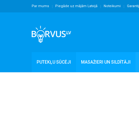
Par mums
Piegāde uz mājām Latvijā
Noteikumi
Garanti
PUTEKĻU SŪCĒJI
MASAŽIERI UN SILDĪTĀJI