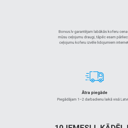
Borvus.lv garantējam labākās koferu cenas
mūsu ceļojumu draugi, tāpēc esam pārliecinā
ceļojumu koferu izvēle lidojumiem internet
Ātra piegāde
Piegādājam 1–2 darbadienu laikā visā Latvi
10 IEMESLI, KĀDĒĻ