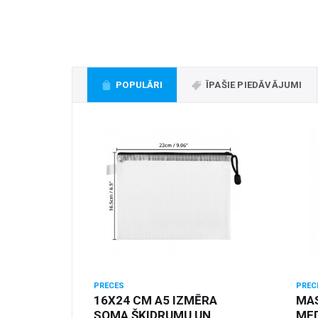
POPULĀRI
ĪPAŠIE PIEDĀVĀJUMI
PRECES
PREC
16X24 CM A5 IZMĒRA
MA
SOMA ŠĶIDRUMU UN
MED