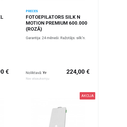
PRECES
EL
FOTOEPILATORS SILK N
MOTION PREMIUM 600.000
(ROZĀ)
Garantija: 24 mēneši. Ražotājs: silk'n.
90 €
224,00 €
Noliktavā:
Yr
Nav atsauksmju
AKCIJA