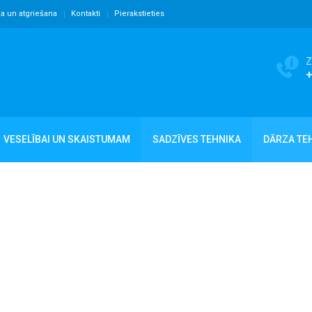
ja un atgriešana
Kontakti
Pierakstieties
Z
VESELĪBAI UN SKAISTUMAM
SADZĪVES TEHNIKA
DĀRZA TE