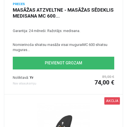
PRECES
MASĀŽAS ATZVELTNE - MASĀŽAS SĒDEKLIS
MEDISANA MC 600...
Garantija: 24 mēneši. Ražotājs: medisana.
Nomierinoša shiatsu masāža visai muguraiMC 600 shiatsu
muguras...
PIEVIENOT GROZAM
89,00 €
Noliktavā:
Yr
74,00 €
Nav atsauksmju
AKCIJA