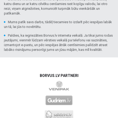
katru dienu un ar katru cilvēku cenšamies rast kopīgu valodu, lai otro
reizi, viņam atgriežoties, komunicēt turpmāk būtu vienkāršāk un
patīkamāk.
Mums patīk savs darbs, tādēļ tiecamies to izdarīt pēc iespējas labāk
un tā, lai jūs to novērtētu.
Paldies, ka iegriezāties Borvus.lv interneta veikalā. Ja tikai jums rodas
jautājumi, vienmēr lūdzam vērsties veikalā pa telefonu vai sazināties,
izmantojot e-pastu, un pēc iespējas ātrāk centīsimies palīdzēt atrast
labāko risinājumu personīgi jums un jūsu mājām, kas mīl kvalitāti.
BORVUS.LV PARTNERI