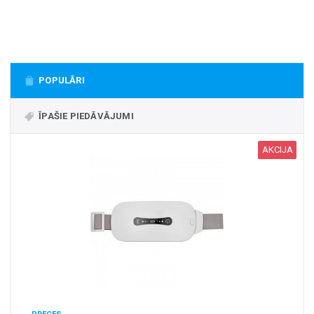
+
MASAŽIERI UN SILDĪTĀJI
+
VESELĪBAI UN SKAISTUMAM
+
CITS
POPULĀRI
+
FOTOEPILĀTORI
+
ĪPAŠIE PIEDĀVĀJUMI
DĀRZA TEHNIKA
AKCIJA