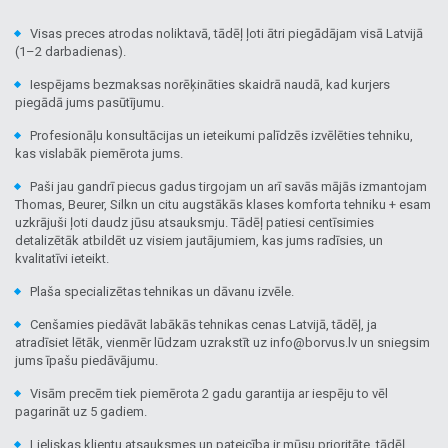
Visas preces atrodas noliktavā, tādēļ ļoti ātri piegādājam visā Latvijā
(1–2 darbadienas).
Iespējams bezmaksas norēķināties skaidrā naudā, kad kurjers
piegādā jums pasūtījumu.
Profesionāļu konsultācijas un ieteikumi palīdzēs izvēlēties tehniku,
kas vislabāk piemērota jums.
Paši jau gandrī piecus gadus tirgojam un arī savās mājās izmantojam
Thomas, Beurer, Silkn un citu augstākās klases komforta tehniku + esam
uzkrājuši ļoti daudz jūsu atsauksmju. Tādēļ patiesi centīsimies
detalizētāk atbildēt uz visiem jautājumiem, kas jums radīsies, un
kvalitatīvi ieteikt.
Plaša specializētas tehnikas un dāvanu izvēle.
Cenšamies piedāvāt labākās tehnikas cenas Latvijā, tādēļ, ja
atradīsiet lētāk, vienmēr lūdzam uzrakstīt uz info@borvus.lv un sniegsim
jums īpašu piedāvājumu.
Visām precēm tiek piemērota 2 gadu garantija ar iespēju to vēl
pagarināt uz 5 gadiem.
Lieliskas klientu atsauksmes un pateicība ir mūsu prioritāte, tādēļ