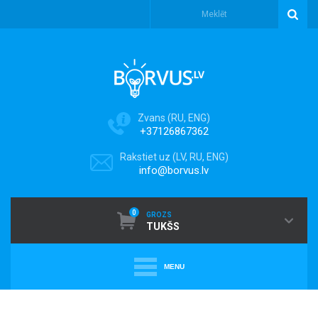
Zvans (RU, ENG)
+37126867362
Rakstiet uz (LV, RU, ENG)
info@borvus.lv
0
GROZS
TUKŠS
MENU
+
PUTEKĻU SŪCĒJI