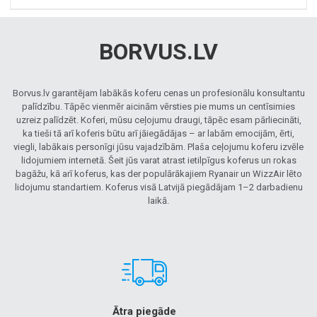
BORVUS.LV
Borvus.lv garantējam labākās koferu cenas un profesionālu konsultantu
palīdzību. Tāpēc vienmēr aicinām vērsties pie mums un centīsimies
uzreiz palīdzēt. Koferi, mūsu ceļojumu draugi, tāpēc esam pārliecināti,
ka tieši tā arī koferis būtu arī jāiegādājas – ar labām emocijām, ērti,
viegli, labākais personīgi jūsu vajadzībām. Plaša ceļojumu koferu izvēle
lidojumiem internetā. Šeit jūs varat atrast ietilpīgus koferus un rokas
bagāžu, kā arī koferus, kas der populārākajiem Ryanair un WizzAir lēto
lidojumu standartiem. Koferus visā Latvijā piegādājam 1–2 darbadienu
laikā.
Ātra piegāde