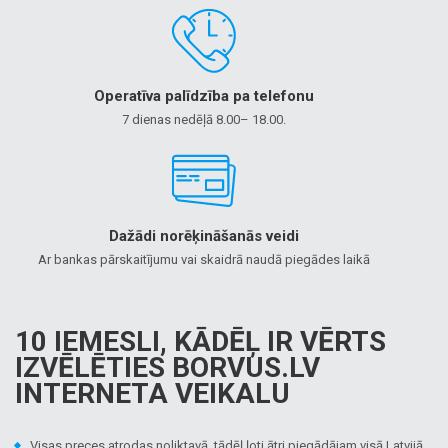
Operatīva palīdzība pa telefonu
7 dienas nedēļā 8.00– 18.00.
Dažādi norēķināšanās veidi
Ar bankas pārskaitījumu vai skaidrā naudā piegādes laikā
10 IEMESLI, KĀDĒĻ IR VĒRTS
IZVĒLĒTIES BORVUS.LV
INTERNETA VEIKALU
Visas preces atrodas noliktavā, tādēļ ļoti ātri piegādājam visā Latvijā