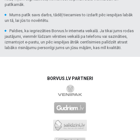
patīkamāk.
Mums patīk savs darbs, tādēļ tiecamies to izdarīt pēc iespējas labāk
un tā, lai jūs to novērtētu.
Paldies, ka iegriezāties Borvus.lv interneta veikalā. Ja tikai jums rodas
jautājumi, vienmēr lūdzam vērsties veikalā pa telefonu vai sazināties,
izmantojot e-pastu, un pēc iespējas ātrāk centīsimies palīdzēt atrast
labāko risinājumu personīgi jums un jūsu mājām, kas mīl kvalitāti.
BORVUS.LV PARTNERI