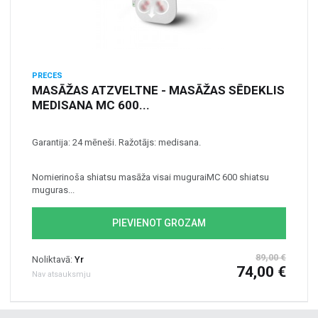
PRECES
MASĀŽAS ATZVELTNE - MASĀŽAS SĒDEKLIS
MEDISANA MC 600...
Garantija: 24 mēneši. Ražotājs: medisana.
Nomierinoša shiatsu masāža visai muguraiMC 600 shiatsu
muguras...
PIEVIENOT GROZAM
89,00 €
Noliktavā:
Yr
74,00 €
Nav atsauksmju