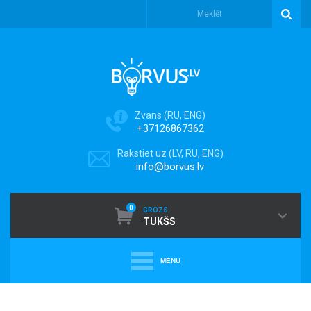
Zvans (RU, ENG)
+37126867362
Rakstiet uz (LV, RU, ENG)
info@borvus.lv
0
GROZS
TUKŠS
MENU
+
PUTEKĻU SŪCĒJI