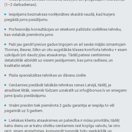
(1–2 darbadienas).
Iespējams bezmaksas norēķināties skaidrā naudā, kad kurjers
piegādā jums pasūtījumu.
Profesionāļu konsultācijas un ieteikumi palīdzēs izvēlēties tehniku,
kas vislabāk piemērota jums.
Paši jau gandrī piecus gadus tirgojam un arī savās mājās izmantojam
Thomas, Beurer, Silkn un citu augstākās klases komforta tehniku + esam
uzkrājuši ļoti daudz jūsu atsauksmju. Tādēļ patiesi centīsimies
detalizētāk atbildēt uz visiem jautājumiem, kas jums radīsies, un
kvalitatīvi ieteikt.
Plaša specializētas tehnikas un dāvanu izvēle.
Cenšamies piedāvāt labākās tehnikas cenas Latvijā, tādēļ, ja
atradīsiet lētāk, vienmēr lūdzam uzrakstīt uz info@borvus.lv un sniegsim
jums īpašu piedāvājumu.
Visām precēm tiek piemērota 2 gadu garantija ar iespēju to vēl
pagarināt uz 5 gadiem.
Lieliskas klientu atsauksmes un pateicība ir mūsu prioritāte, tādēļ
katru dienu un ar katru cilvēku cenšamies rast kopīgu valodu, lai otro
reizi, viņam atgriežoties, komunicēt turpmāk būtu vienkāršāk un