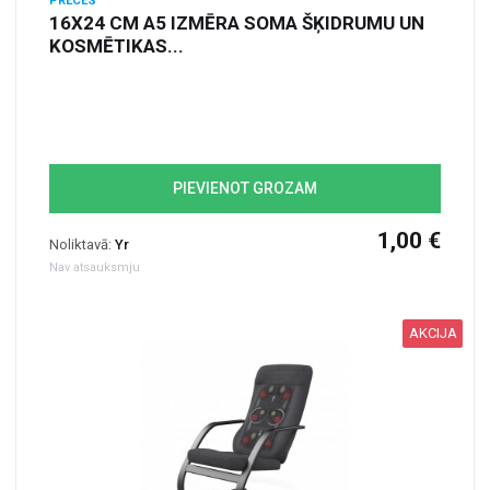
PRECES
16X24 CM A5 IZMĒRA SOMA ŠĶIDRUMU UN
KOSMĒTIKAS...
PIEVIENOT GROZAM
1,00 €
Noliktavā:
Yr
Nav atsauksmju
AKCIJA