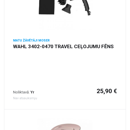
MATU ŽĀVĒTĀJI MOSER
WAHL 3402-0470 TRAVEL CEĻOJUMU FĒNS
25,90 €
Noliktavā:
Yr
Nav atsauksmju