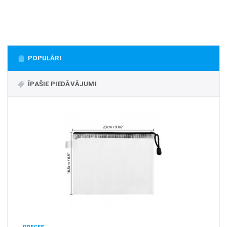
+
MASAŽIERI UN SILDĪTĀJI
+
VESELĪBAI UN SKAISTUMAM
+
CITS
POPULĀRI
+
FOTOEPILĀTORI
+
ĪPAŠIE PIEDĀVĀJUMI
DĀRZA TEHNIKA