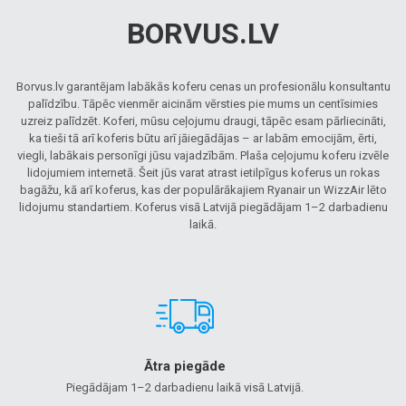
BORVUS.LV
Borvus.lv garantējam labākās koferu cenas un profesionālu konsultantu
palīdzību. Tāpēc vienmēr aicinām vērsties pie mums un centīsimies
uzreiz palīdzēt. Koferi, mūsu ceļojumu draugi, tāpēc esam pārliecināti,
ka tieši tā arī koferis būtu arī jāiegādājas – ar labām emocijām, ērti,
viegli, labākais personīgi jūsu vajadzībām. Plaša ceļojumu koferu izvēle
lidojumiem internetā. Šeit jūs varat atrast ietilpīgus koferus un rokas
bagāžu, kā arī koferus, kas der populārākajiem Ryanair un WizzAir lēto
lidojumu standartiem. Koferus visā Latvijā piegādājam 1–2 darbadienu
laikā.
Ātra piegāde
Piegādājam 1–2 darbadienu laikā visā Latvijā.