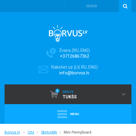
Zvans (RU, ENG)
+37126867362
Rakstiet uz (LV, RU, ENG)
info@borvus.lv
0
GROZS
TUKŠS
MENU
+
PUTEKĻU SŪCĒJI
Borvus.lv
Cits
Skrituļdēļi
Mini Pennyboard