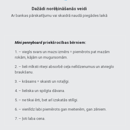
Dažādi norēķināšanās veidi
Ar bankas pārskaitījumu vai skaidrā naudā piegādes laikā
Mini pennyboard
priekšrocības bērniem:
1. – viegls svars un mazs izmērs = piemērots pat mazām
rokām, kājām un mugursomām.
2. – lieli mīksti riteņi absorbē ceļa nelīdzenumus un atvieglo
braukšanu.
3. – krāsains = skaisti un rotaļīgi.
4. – lieliska un spilgta dāvana.
5. – ne tikai ērti, bet arī izskatās stilīgi.
6. – vienlīdz labi piemērots gan meitenēm, gan zēniem.
7. – ļoti laba cena.