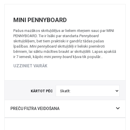
+
MASAŽIERI UN SILDĪTĀJI
+
VESELĪBAI UN SKAISTUMAM
MINI PENNYBOARD
+
CITS
Pašus mazākos skrituļdēļus ar lieliem riteņiem sauc par MINI
PENNYBOARD. Tie ir īsāki par standarta
Pennyboard
+
FOTOEPILĀTORI
skrituļdēļiem, bet tiem praktiski ir gandrīz tādas pašas
īpašības.
Mini pennyboard
skrituļdēļi ir lieliski piemēroti
+
DĀRZA TEHNIKA
bērniem, lai sāktu mācīties braukt ar skrituļdēli. Lapas apakšā
ir 7 iemesli, kāpēc
mini penny board
kļuva tik populār...
UZZINIET VAIRĀK
KĀRTOT PĒC
PREČU FILTRA VEIDOŠANA