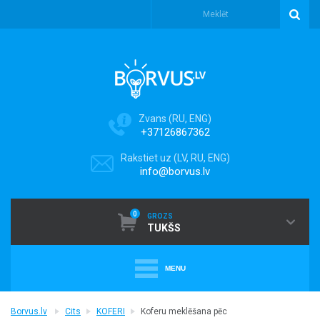
Zvans (RU, ENG)
+37126867362
Rakstiet uz (LV, RU, ENG)
info@borvus.lv
0
GROZS
TUKŠS
MENU
+
PUTEKĻU SŪCĒJI
Borvus.lv
Cits
KOFERI
Koferu meklēšana pēc