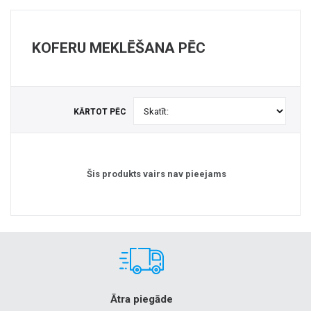
+
MASAŽIERI UN SILDĪTĀJI
+
VESELĪBAI UN SKAISTUMAM
KOFERU MEKLĒŠANA PĒC
+
CITS
+
FOTOEPILĀTORI
KĀRTOT PĒC
+
DĀRZA TEHNIKA
Šis produkts vairs nav pieejams
Ātra piegāde