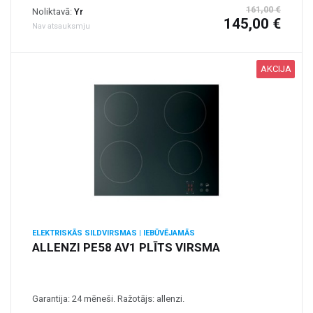
161,00 €
Noliktavā:
Yr
145,00 €
Nav atsauksmju
AKCIJA
ELEKTRISKĀS SILDVIRSMAS | IEBŪVĒJAMĀS
ALLENZI PE58 AV1 PLĪTS VIRSMA
Garantija: 24 mēneši. Ražotājs: allenzi.