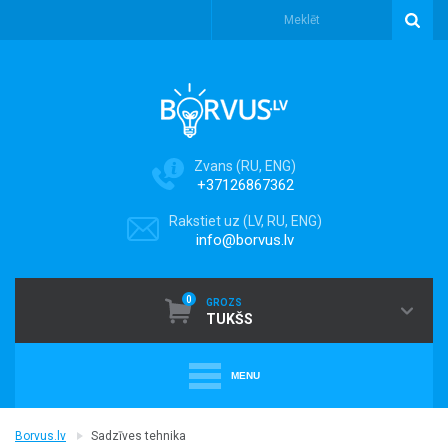
Zvans (RU, ENG)
+37126867362
Rakstiet uz (LV, RU, ENG)
info@borvus.lv
0
GROZS
TUKŠS
MENU
+
PUTEKĻU SŪCĒJI
Borvus.lv
Sadzīves tehnika