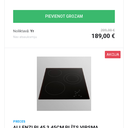
PIEVIENOT GROZAM
209,00 €
Noliktavā:
Yr
189,00 €
Nav atsauksmju
AKCIJA
PRECES
ALLENZI PI 45 3 45CM PLĪTS VIRSMA