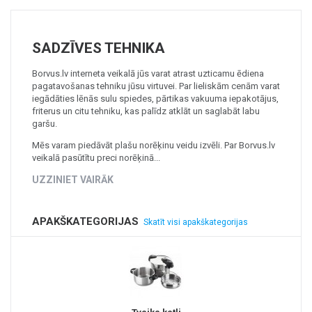
+
MASAŽIERI UN SILDĪTĀJI
+
VESELĪBAI UN SKAISTUMAM
SADZĪVES TEHNIKA
+
CITS
Borvus.lv interneta veikalā jūs varat atrast uzticamu ēdiena
pagatavošanas tehniku jūsu virtuvei. Par lieliskām cenām varat
+
FOTOEPILĀTORI
iegādāties lēnās sulu spiedes, pārtikas vakuuma iepakotājus,
friterus un citu tehniku, kas palīdz atklāt un saglabāt labu
+
DĀRZA TEHNIKA
garšu.
Mēs varam piedāvāt plašu norēķinu veidu izvēli. Par Borvus.lv
veikalā pasūtītu preci norēķinā...
UZZINIET VAIRĀK
APAKŠKATEGORIJAS
Skatīt visi apakškategorijas