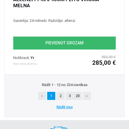
MELNA
Garantija: 24 mēneši. Ražotājs: allenzi.
PIEVIENOT GROZAM
350,00 €
Noliktavā:
Yr
285,00 €
Nav atsauksmju
Rādīt 1 - 12 no 234 vienības
‹
1
2
3
20
›
Rādīt visu