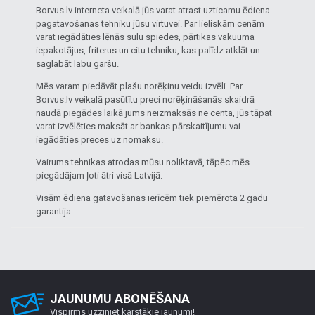
Borvus.lv interneta veikalā jūs varat atrast uzticamu ēdiena
pagatavošanas tehniku jūsu virtuvei. Par lieliskām cenām
varat iegādāties lēnās sulu spiedes, pārtikas vakuuma
iepakotājus, friterus un citu tehniku, kas palīdz atklāt un
saglabāt labu garšu.
Mēs varam piedāvāt plašu norēķinu veidu izvēli. Par
Borvus.lv veikalā pasūtītu preci norēķināšanās skaidrā
naudā piegādes laikā jums neizmaksās ne centa, jūs tāpat
varat izvēlēties maksāt ar bankas pārskaitījumu vai
iegādāties preces uz nomaksu.
Vairums tehnikas atrodas mūsu noliktavā, tāpēc mēs
piegādājam ļoti ātri visā Latvijā.
Visām ēdiena gatavošanas ierīcēm tiek piemērota 2 gadu
garantija.
JAUNUMU ABONĒŠANA
Vispirms uzziniet karstākie jaunumi!