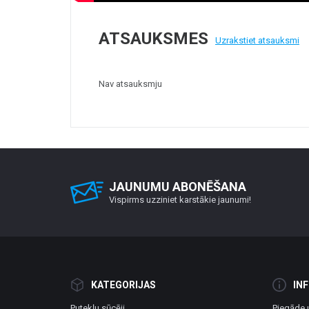
ATSAUKSMES
Uzrakstiet atsauksmi
Nav atsauksmju
JAUNUMU ABONĒŠANA
Vispirms uzziniet karstākie jaunumi!
KATEGORIJAS
IN
Putekļu sūcēji
Piegāde 