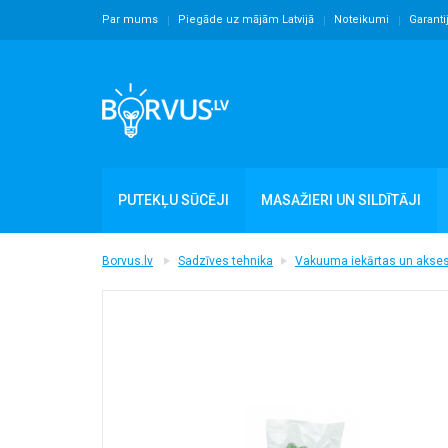
Par mums
Piegāde uz mājām Latvijā
Noteikumi
Garanti
PUTEKĻU SŪCĒJI
MASAŽIERI UN SILDĪTĀJI
Borvus.lv
Sadzīves tehnika
Vakuuma iekārtas un akses