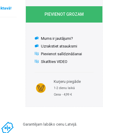
ktavā!
PIEVIENOT GROZAM
Mums ir jautājumi?
Uzrakstiet atsauksmi
Pievienot salīdzināšanai
Skatīties VIDEO
Kurjeru piegāde
1-2 dienu laikā
Cena - 4,99 €
Garantējam labāko cenu Latvijā.