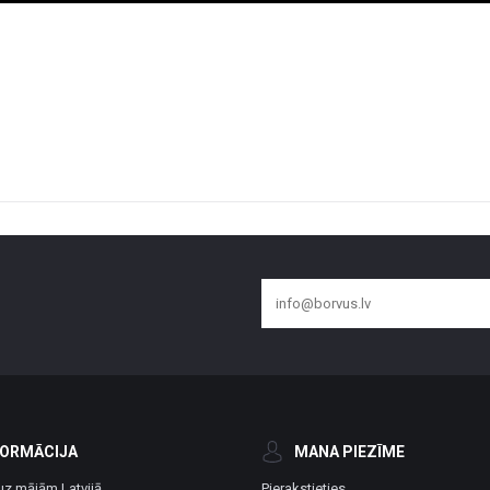
FORMĀCIJA
MANA PIEZĪME
uz mājām Latvijā
Pierakstieties