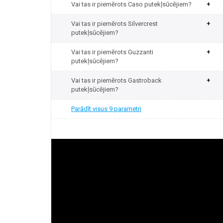
Vai tas ir piemērots Caso putekļsūcējiem?
+
Vai tas ir piemērots Silvercrest
+
putekļsūcējiem?
Vai tas ir piemērots Guzzanti
+
putekļsūcējiem?
Vai tas ir piemērots Gastroback
+
putekļsūcējiem?
Parādīt visus 9 parametri