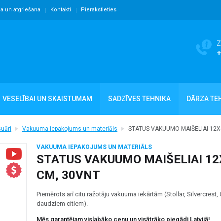
ja un atgriešana
Kontakti
Pierakstieties
Z
VESELĪBAI UN SKAISTUMAM
SADZĪVES TEHNIKA
DĀRZA TE
uāri
Vakuuma iepakojums un materiāls
STATUS VAKUUMO MAIŠELIAI 12X
VAKUUMA IEPAKOJUMS UN MATERIĀLS
STATUS VAKUUMO MAIŠELIAI 12
CM, 30VNT
Piemērots arī citu ražotāju vakuuma iekārtām (Stollar, Silvercrest,
daudziem citiem).
Mēs garantējam vislabāko cenu un visātrāko piegādi Latvijā!