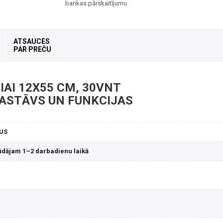
bankas pārskaitījumu.
ATSAUCES
PAR PREČU
AI 12X55 CM, 30VNT
SASTĀVS UN FUNKCIJAS
US
ādājam 1–2 darbadienu laikā