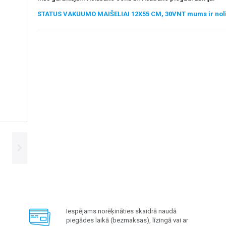
STATUS VAKUUMO MAIŠELIAI 12X55 CM, 30VNT mums ir noli
Iespējams norēķināties skaidrā naudā
piegādes laikā (bezmaksas), līzingā vai ar