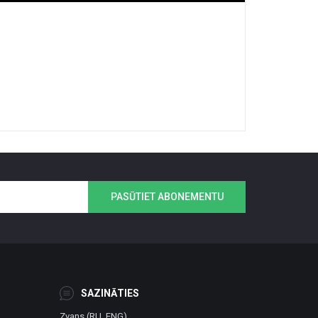
PASŪTIET ABONEMENTU
SAZINĀTIES
Zvans (RU, ENG)