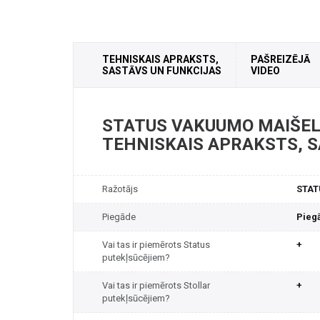
TEHNISKAIS APRAKSTS,
PAŠREIZĒJĀ
SASTĀVS UN FUNKCIJAS
VIDEO
STATUS VAKUUMO MAIŠELI
TEHNISKAIS APRAKSTS, 
Ražotājs
STAT
Piegāde
Pieg
Vai tas ir piemērots Status
+
putekļsūcējiem?
Vai tas ir piemērots Stollar
+
putekļsūcējiem?