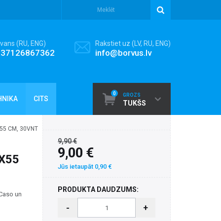
vans (RU, ENG)
Rakstiet uz (LV, RU, ENG)
+37126867362
info@borvus.lv
0
GROZS
HNIKA
CITS
TUKŠS
55 CM, 30VNT
9,90 €
9,00 €
X55
Jūs ietaupāt 0,90 €
PRODUKTA DAUDZUMS:
 Caso un
-
+