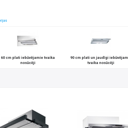
rijas
60 cm plati iebūvējamie tvaika
90 cm plati un jaudīgi iebūvējam
nosūcēji
tvaika nosūcēji