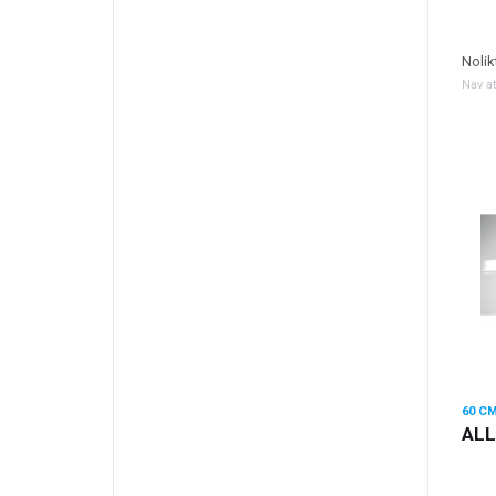
Nolik
Nav a
ALL