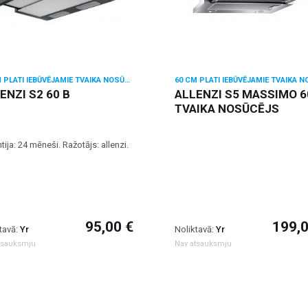
60 CM PLATI IEBŪVĒJAMIE TVAIKA NOSŪCĒJI
ENZI S2 60 B
ALLENZI S5 MASSIMO 60
TVAIKA NOSŪCĒJS
tija: 24 mēneši. Ražotājs: allenzi.
95,00 €
199,0
tavā:
Yr
Noliktavā:
Yr
tsauksmju
Nav atsauksmju