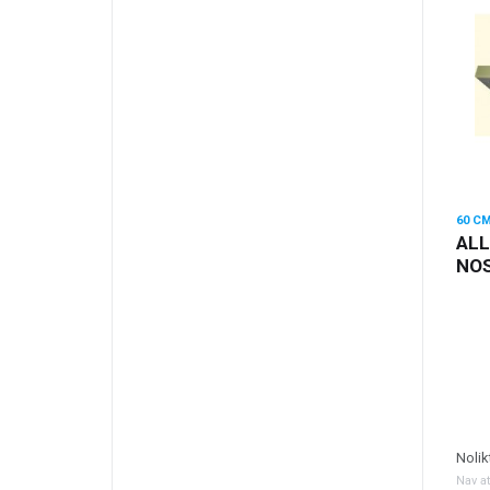
ALL
NO
Nolik
Nav a