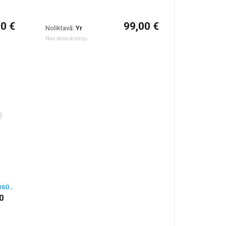
00 €
99,00 €
Noliktavā:
Yr
Nav atsauksmju
60 CM PLATI IEBŪVĒJAMIE TVAIKA NOSŪCĒJI
0