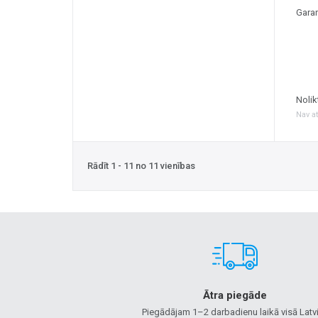
Garan
Nolik
Nav a
Rādīt 1 - 11 no 11 vienības
Ātra piegāde
Piegādājam 1–2 darbadienu laikā visā Latvi