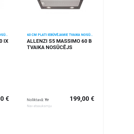
60 CM PLATI IEBŪVĒJAMIE TVAIKA NOSŪCĒJI
60 CM PLATI IEBŪVĒJAMIE TVAIKA NOSŪCĒJI
 IX
ALLENZI S5 MASSIMO 60 B
TVAIKA NOSŪCĒJS
0 €
199,00 €
Noliktavā:
Yr
Nav atsauksmju