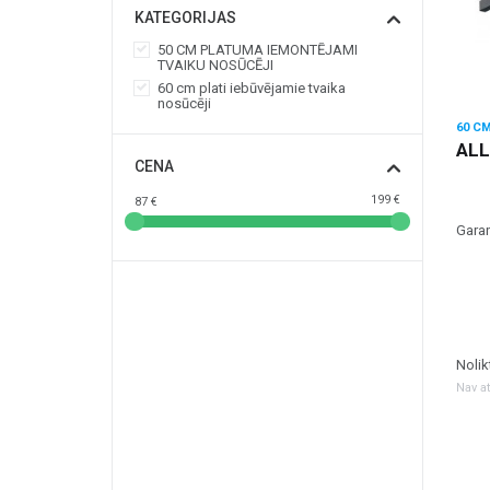
KATEGORIJAS
50 CM PLATUMA IEMONTĒJAMI
TVAIKU NOSŪCĒJI
60 cm plati iebūvējamie tvaika
nosūcēji
ALL
CENA
199
€
87
€
Garan
Nolik
Nav a