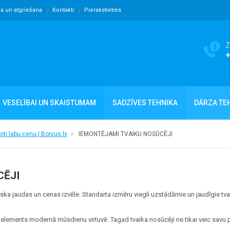
ja un atgriešana
Kontakti
Pierakstieties
Z
VESELĪBAI UN SKAISTUMAM
SADZĪVES TEHNIKA
DĀRZA TE
oti labu cenu | Borvus.lv
IEMONTĒJAMI TVAIKU NOSŪCĒJI
CĒJI
liska jaudas un cenas izvēle. Standarta izmēru viegli uzstādāmie un jaudīgie tv
s elements modernā mūsdienu virtuvē. Tagad tvaika nosūcēji ne tikai veic savu 