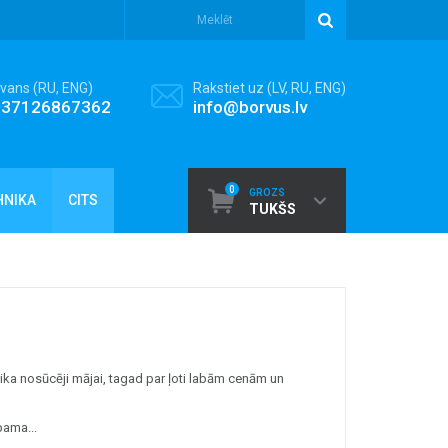
vans (RU, ENG)
Rakstiet uz (LV, RU, ENG)
+37126867362
info@borvus.lv
0
GROZS
HNIKA
CITS
TUKŠS
aika nosūcēji mājai, tagad par ļoti labām cenām un
pama...