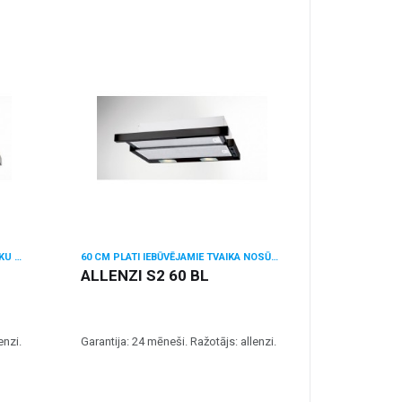
50 CM PLATUMA IEMONTĒJAMI TVAIKU NOSŪCĒJI
60 CM PLATI IEBŪVĒJAMIE TVAIKA NOSŪCĒJI
ALLENZI S2 60 BL
enzi.
Garantija: 24 mēneši. Ražotājs: allenzi.