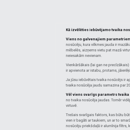
Kā izvēlēties iebūvējamo tvaika nos
Viens no galvenajiem parametriem i
nosūcēju, kura vilkmes jauda ir mazāk
mēbelēs, aizņems vietu pat mazā virtuv
neiesakām nevienam.
Vienkāršākais (lai gan ne precīzākais) 
ir apvienota ar istabu, protams, jāierēķ
Ja jūsu iebūvētais tvaika nosūcējs ir a
tvaika nosūcēja jaudu samazina par 
Vēl viens svarīgs parametrs tvaika 
no tvaika nosūcēja jaudas. Tomēr vidē
virtuvē.
Trešais svarīgais faktors, kas būtu bū
vien ir bagāti ar taukiem, un ar to sma
nosūcēju priekšdaļā ir alumīnija filtrs, 