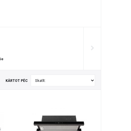
ie
KĀRTOT PĒC