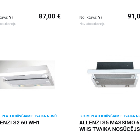
87,00 €
91,
tavā:
Yr
Noliktavā:
Yr
tsauksmju
Nav atsauksmju
60 CM PLATI IEBŪVĒJAMIE TVAIKA NOSŪCĒJI
ENZI S2 60 WH1
ALLENZI S5 MASSIMO 6
WHS TVAIKA NOSŪCĒJS