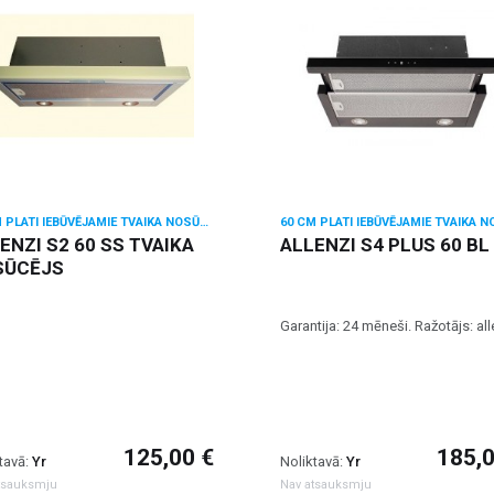
60 CM PLATI IEBŪVĒJAMIE TVAIKA NOSŪCĒJI
ENZI S2 60 SS TVAIKA
ALLENZI S4 PLUS 60 BL
SŪCĒJS
Garantija: 24 mēneši. Ražotājs: all
125,00 €
185,0
tavā:
Yr
Noliktavā:
Yr
tsauksmju
Nav atsauksmju