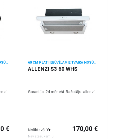
60 CM PLATI IEBŪVĒJAMIE TVAIKA NOSŪCĒJI
60 CM PLATI IEBŪVĒJAMIE TVAIKA NOSŪCĒJI
ALLENZI S3 60 WHS
enzi.
Garantija: 24 mēneši. Ražotājs: allenzi.
0 €
170,00 €
Noliktavā:
Yr
Nav atsauksmju