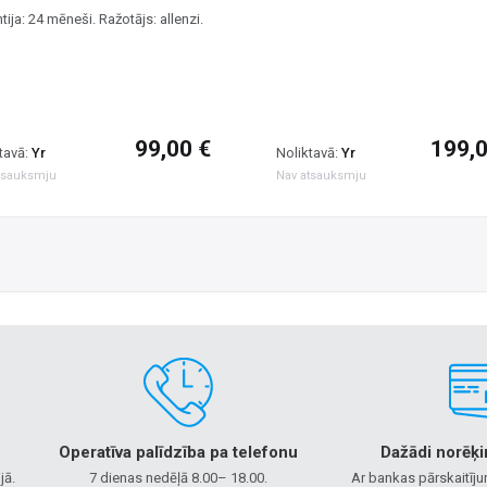
tija: 24 mēneši. Ražotājs: allenzi.
99,00 €
199,0
tavā:
Yr
Noliktavā:
Yr
tsauksmju
Nav atsauksmju
Operatīva palīdzība pa telefonu
Dažādi norēķi
jā.
7 dienas nedēļā 8.00– 18.00.
Ar bankas pārskaitīju