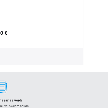
0 €
nāšanās veidi
mu vai skaidrā naudā