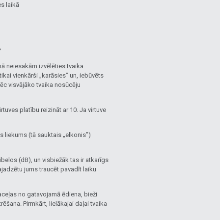
s laikā
?
 neiesakām izvēlēties tvaika
ikai vienkārši „karāsies” un, iebūvēts
pēc visvājāko tvaika nosūcēju
uves platību reizināt ar 10. Ja virtuve
es liekums (tā sauktais „elkonis”)
belos (dB), un visbiežāk tas ir atkarīgs
jadzētu jums traucēt pavadīt laiku
paceļas no gatavojamā ēdiena, bieži
ēšana. Pirmkārt, lielākajai daļai tvaika