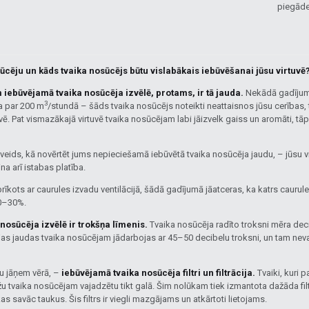
piegāde
ūcēju un kāds tvaika nosūcējs būtu vislabākais iebūvēšanai jūsu virtuvē
ebūvējamā tvaika nosūcēja izvēlē, protams, ir tā jauda.
Nekādā gadījumā
3
a par 200 m
/stundā – šāds tvaika nosūcējs noteikti neattaisnos jūsu cerības, t
ē. Pat vismazākajā virtuvē tvaika nosūcējam labi jāizvelk gaiss un aromāti, tā
veids, kā novērtēt jums nepieciešamā iebūvētā tvaika nosūcēja jaudu, – jūsu virt
ina arī istabas platība.
prīkots ar caurules izvadu ventilācijā, šādā gadījumā jāatceras, ka katrs caurul
20–30%.
nosūcēja izvēlē ir trokšņa līmenis.
Tvaika nosūcēja radīto troksni mēra deci
jas jaudas tvaika nosūcējam jādarbojas ar 45–50 decibelu troksni, un tam neva
tu jāņem vērā, –
iebūvējamā tvaika nosūcēja filtri un filtrācija.
Tvaiki, kuri 
ržu tvaika nosūcējam vajadzētu tikt galā. Šim nolūkam tiek izmantota dažāda filtr
kas savāc taukus. Šis filtrs ir viegli mazgājams un atkārtoti lietojams.