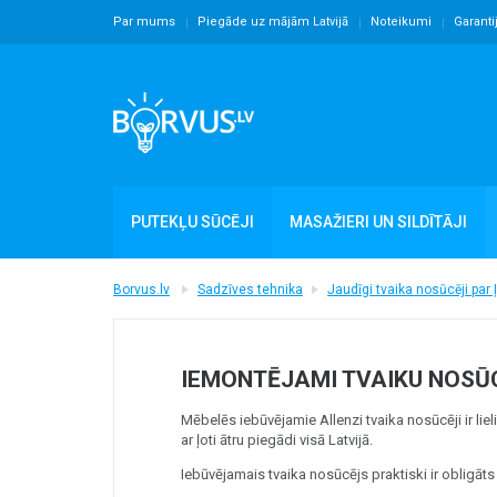
Par mums
Piegāde uz mājām Latvijā
Noteikumi
Garanti
PUTEKĻU SŪCĒJI
MASAŽIERI UN SILDĪTĀJI
Borvus.lv
Sadzīves tehnika
Jaudīgi tvaika nosūcēji par ļ
IEMONTĒJAMI TVAIKU NOSŪ
Mēbelēs iebūvējamie Allenzi tvaika nosūcēji ir lie
ar ļoti ātru piegādi visā Latvijā.
Iebūvējamais tvaika nosūcējs praktiski ir obligāt