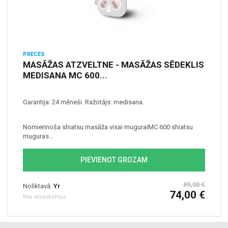
PRECES
MASĀŽAS ATZVELTNE - MASĀŽAS SĒDEKLIS
MEDISANA MC 600...
Garantija: 24 mēneši. Ražotājs: medisana.
Nomierinoša shiatsu masāža visai muguraiMC 600 shiatsu
muguras...
PIEVIENOT GROZAM
89,00 €
Noliktavā:
Yr
74,00 €
Nav atsauksmju