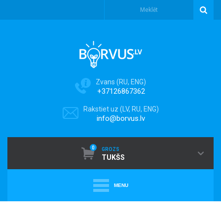
Zvans (RU, ENG)
+37126867362
Rakstiet uz (LV, RU, ENG)
info@borvus.lv
0
GROZS
TUKŠS
MENU
+
PUTEKĻU SŪCĒJI