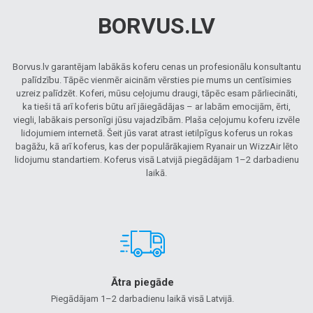
BORVUS.LV
Borvus.lv garantējam labākās koferu cenas un profesionālu konsultantu
palīdzību. Tāpēc vienmēr aicinām vērsties pie mums un centīsimies
uzreiz palīdzēt. Koferi, mūsu ceļojumu draugi, tāpēc esam pārliecināti,
ka tieši tā arī koferis būtu arī jāiegādājas – ar labām emocijām, ērti,
viegli, labākais personīgi jūsu vajadzībām. Plaša ceļojumu koferu izvēle
lidojumiem internetā. Šeit jūs varat atrast ietilpīgus koferus un rokas
bagāžu, kā arī koferus, kas der populārākajiem Ryanair un WizzAir lēto
lidojumu standartiem. Koferus visā Latvijā piegādājam 1–2 darbadienu
laikā.
Ātra piegāde
Piegādājam 1–2 darbadienu laikā visā Latvijā.