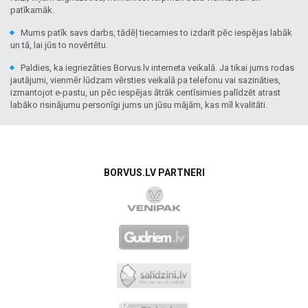
patīkamāk.
Mums patīk savs darbs, tādēļ tiecamies to izdarīt pēc iespējas labāk
un tā, lai jūs to novērtētu.
Paldies, ka iegriezāties Borvus.lv interneta veikalā. Ja tikai jums rodas
jautājumi, vienmēr lūdzam vērsties veikalā pa telefonu vai sazināties,
izmantojot e-pastu, un pēc iespējas ātrāk centīsimies palīdzēt atrast
labāko risinājumu personīgi jums un jūsu mājām, kas mīl kvalitāti.
BORVUS.LV PARTNERI