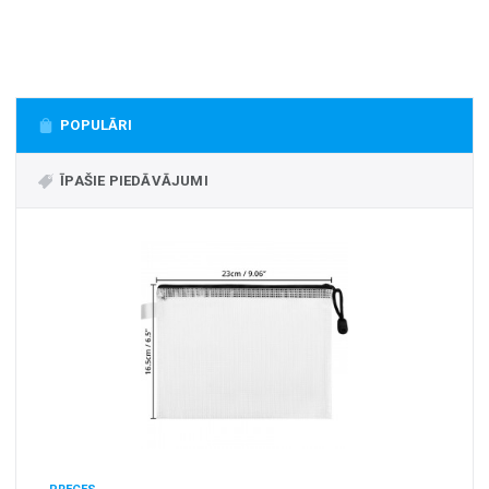
+
MASAŽIERI UN SILDĪTĀJI
+
VESELĪBAI UN SKAISTUMAM
+
CITS
POPULĀRI
+
FOTOEPILĀTORI
+
ĪPAŠIE PIEDĀVĀJUMI
DĀRZA TEHNIKA