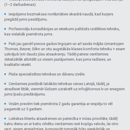
(1–2 darbadienas).
Iespējams bezmaksas norēķināties skaidrā naudā, kad kurjers
piegādā jums pasūtījumu.
Profesionāļu konsultācijas un ieteikumi palīdzēs izvēlēties tehniku,
kas vislabāk piemērota jums.
Paši jau gandrī piecus gadus tirgojam un arī savās mājās izmantojam
Thomas, Beurer, Silkn un citu augstākās klases komforta tehniku + esam
uzkrājuši ļoti daudz jūsu atsauksmju. Tādēļ patiesi centīsimies
detalizētāk atbildēt uz visiem jautājumiem, kas jums radīsies, un
kvalitatīvi ieteikt.
Plaša specializētas tehnikas un dāvanu izvēle.
Cenšamies piedāvāt labākās tehnikas cenas Latvijā, tādēļ, ja
atradīsiet lētāk, vienmēr lūdzam uzrakstīt uz info@borvus.lv un sniegsim
jums īpašu piedāvājumu.
Visām precēm tiek piemērota 2 gadu garantija ar iespēju to vēl
pagarināt uz 5 gadiem.
Lieliskas klientu atsauksmes un pateicība ir mūsu prioritāte, tādēļ
katru dienu un ar katru cilvēku cenšamies rast kopīgu valodu, lai otro
reizi, viņam atgriežoties, komunicēt turpmāk būtu vienkāršāk un