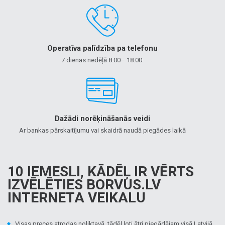
Operatīva palīdzība pa telefonu
7 dienas nedēļā 8.00– 18.00.
Dažādi norēķināšanās veidi
Ar bankas pārskaitījumu vai skaidrā naudā piegādes laikā
10 IEMESLI, KĀDĒĻ IR VĒRTS
IZVĒLĒTIES BORVUS.LV
INTERNETA VEIKALU
Visas preces atrodas noliktavā, tādēļ ļoti ātri piegādājam visā Latvijā