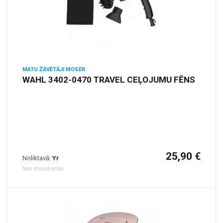
MATU ŽĀVĒTĀJI MOSER
WAHL 3402-0470 TRAVEL CEĻOJUMU FĒNS
25,90 €
Noliktavā:
Yr
Nav atsauksmju