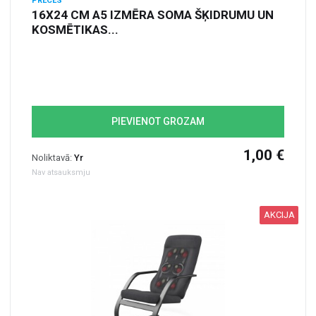
PRECES
16X24 CM A5 IZMĒRA SOMA ŠĶIDRUMU UN
KOSMĒTIKAS...
PIEVIENOT GROZAM
1,00 €
Noliktavā:
Yr
Nav atsauksmju
AKCIJA