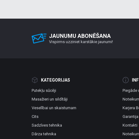
JAUNUMU ABONĒŠANA
Vispirms uzziniet karstākie jaunumi!
KATEGORIJAS
IN
Putekļu sūcēji
Piegāde 
Masažieri un sildītāji
Noteikum
Veselībai un skaistumam
Karjera B
Cits
Garantija
Sadzīves tehnika
Kontakti
Dārza tehnika
Noteikum