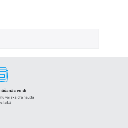
nāšanās veidi
mu vai skaidrā naudā
s laikā