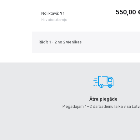
550,00 
Noliktavā:
Yr
Nav atsauksmju
Rādīt 1 - 2 no 2 vienības
Ātra piegāde
Piegādājam 1–2 darbadienu laikā visā Latvi