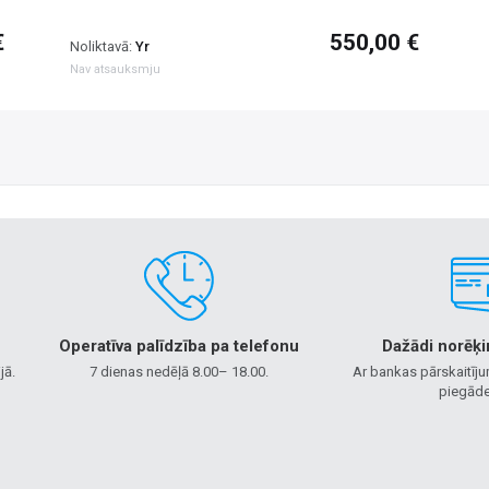
€
550,00 €
Noliktavā:
Yr
Nav atsauksmju
Operatīva palīdzība pa telefonu
Dažādi norēķi
jā.
7 dienas nedēļā 8.00– 18.00.
Ar bankas pārskaitīju
piegāde