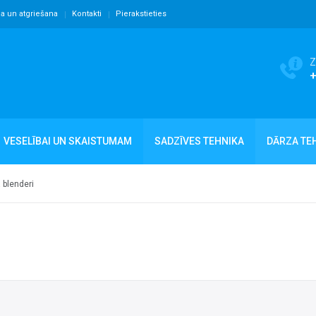
ja un atgriešana
Kontakti
Pierakstieties
Z
VESELĪBAI UN SKAISTUMAM
SADZĪVES TEHNIKA
DĀRZA TE
blenderi