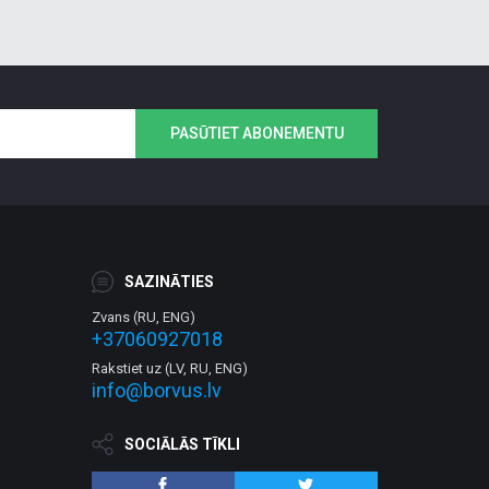
PASŪTIET ABONEMENTU
SAZINĀTIES
Zvans (RU, ENG)
+37060927018
Rakstiet uz (LV, RU, ENG)
info@borvus.lv
SOCIĀLĀS TĪKLI