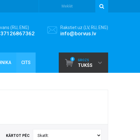
vans (RU, ENG)
Rakstiet uz (LV, RU, ENG)
+37126867362
info@borvus.lv
0
GROZS
HNIKA
CITS
TUKŠS
KĀRTOT PĒC