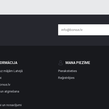
FORMĀCIJA
MANA PIEZĪME
uz mājām Latvijā
Pierakstieties
i
Reģistrējies
orvus.lv
 un atgriešana
i un nosacījumi