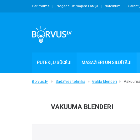
Par mums
Piegāde uz mājām Latvijā
Noteikumi
Garanti
PUTEKĻU SŪCĒJI
MASAŽIERI UN SILDĪTĀJI
Borvus.lv
Sadzīves tehnika
Galda blenderi
Vakuuma 
VAKUUMA BLENDERI