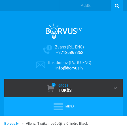
Zvans (RU, ENG)
+37126867362
Rakstiet uz (LV, RU, ENG)
info@borvus.lv
0
GROZS
TUKŠS
MENU
+
PUTEKĻU SŪCĒJI
Borvus.lv
Allenzi Tvaika nosūcēji Is Cilindro Black