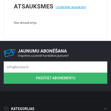
ATSAUKSMES
Uzrakstiet atsauksmi
Nav atsauksmju
JAUNUMU ABONĒŠANA
Vispirms uzziniet karstākie jaunumi!
PASŪTIET ABONEMENTU
KATEGORIJAS