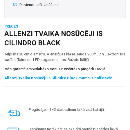
Pievienot salīdzināšanai
PRECES
ALLENZI TVAIKA NOSŪCĒJI IS
CILINDRO BLACK
Telpisks 38 cm diametrs. A enerģijas klase Jauda 900m3 / h Elektroniskā
vadība. Taimeris. LED apgaismojums. Ražots Itālijā
Mēs garantējam vislabāko cenu un visātrāko piegādi Latvijā!
Allenzi Tvaika nosūcēji Is Cilindro Black mums ir noliktavā!
Piegādājam 1–2 darbadienu laikā visā Latvijā.
Iespējams norēķināties skaidrā naudā piegādes laikā