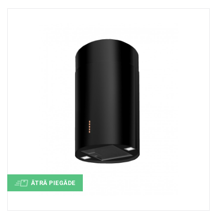
+
MASAŽIERI UN SILDĪTĀJI
+
VESELĪBAI UN SKAISTUMAM
+
CITS
+
FOTOEPILĀTORI
+
DĀRZA TEHNIKA
ĀTRĀ PIEGĀDE