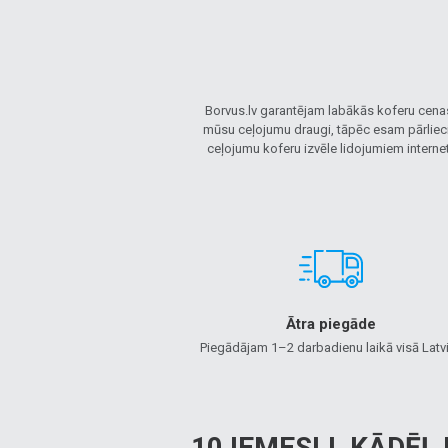
Borvus.lv garantējam labākās koferu cenas
mūsu ceļojumu draugi, tāpēc esam pārliecinā
ceļojumu koferu izvēle lidojumiem internet
Ātra piegāde
Piegādājam 1–2 darbadienu laikā visā Latvi
10 IEMESLI, KĀDĒĻ