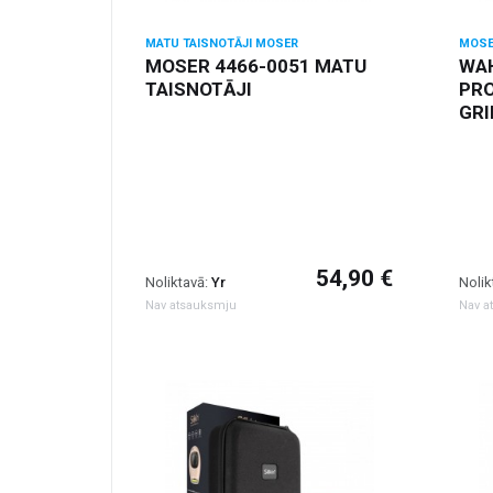
MATU TAISNOTĀJI MOSER
MOSE
MOSER 4466-0051 MATU
WAH
TAISNOTĀJI
PR
GRI
54,90 €
Noliktavā:
Yr
Nolik
Nav atsauksmju
Nav a