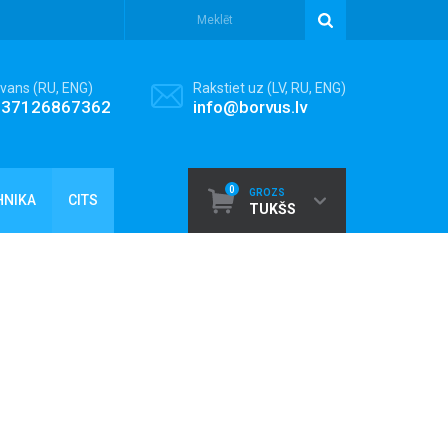
vans (RU, ENG)
Rakstiet uz (LV, RU, ENG)
+37126867362
info@borvus.lv
0
GROZS
HNIKA
CITS
TUKŠS