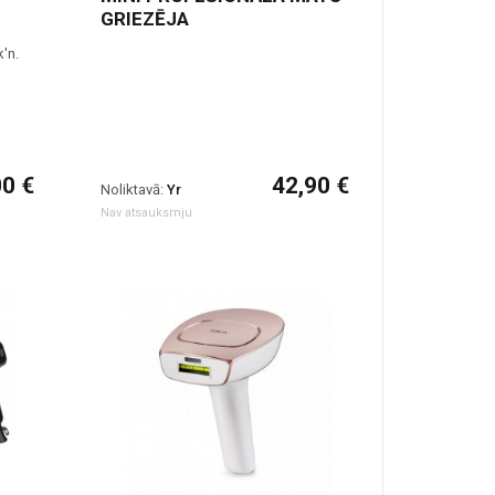
GRIEZĒJA
k'n.
00 €
42,90 €
Noliktavā:
Yr
Nav atsauksmju