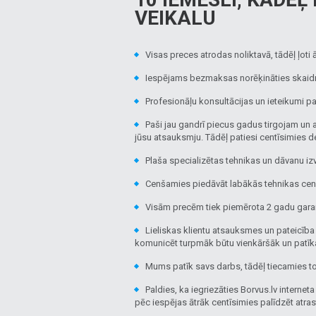
VEIKALU
Visas preces atrodas noliktavā, tādēļ ļoti 
Iespējams bezmaksas norēķināties skaidr
Profesionāļu konsultācijas un ieteikumi pa
Paši jau gandrī piecus gadus tirgojam un 
jūsu atsauksmju. Tādēļ patiesi centīsimies det
Plaša specializētas tehnikas un dāvanu izv
Cenšamies piedāvāt labākās tehnikas cenas 
Visām precēm tiek piemērota 2 gadu garant
Lieliskas klientu atsauksmes un pateicība ir
komunicēt turpmāk būtu vienkāršāk un patī
Mums patīk savs darbs, tādēļ tiecamies to i
Paldies, ka iegriezāties Borvus.lv interneta
pēc iespējas ātrāk centīsimies palīdzēt atras