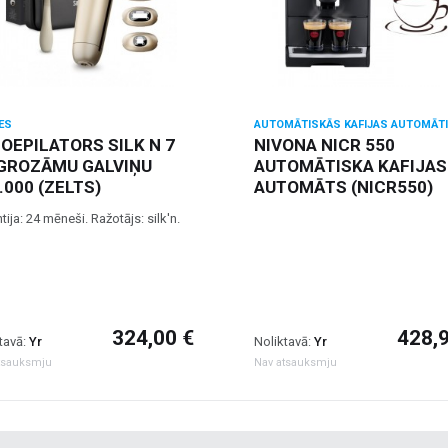
ES
AUTOMĀTISKĀS KAFIJAS AUTOMĀTI
OEPILATORS SILK N 7
NIVONA NICR 550
GROZĀMU GALVIŅU
AUTOMĀTISKA KAFIJAS
.000 (ZELTS)
AUTOMĀTS (NICR550)
tija: 24 mēneši. Ražotājs: silk'n.
324,00 €
428,
tavā:
Yr
Noliktavā:
Yr
tsauksmju
Nav atsauksmju