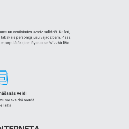
ms un centīsimies uzreiz palīdzēt. Koferi,
i, labākais personīgi jūsu vajadzībām. Plaša
 der populārākajiem Ryanair un WizzAir lēto
nāšanās veidi
mu vai skaidrā naudā
s laikā
 INTERNETA