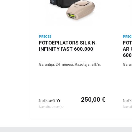
PRECES
PREC
FOTOEPILATORS SILK N
FOT
INFINITY FAST 600.000
AR 
600
Garantija: 24 mēneši. Ražotājs: silk'n.
Garan
250,00 €
Noliktavā:
Yr
Nolik
Nav atsauksmju
Nav a