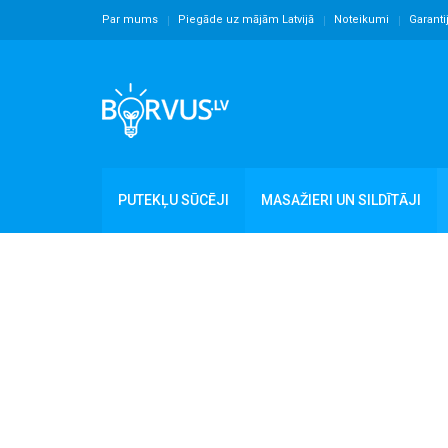
Par mums
Piegāde uz mājām Latvijā
Noteikumi
Garanti
PUTEKĻU SŪCĒJI
MASAŽIERI UN SILDĪTĀJI