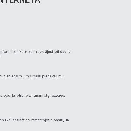
mforta tehniku + esam uzkrājuši ļoti daudz
t.
lv un sniegsim jums īpašu piedāvājumu.
lodu, lai otro reizi, viņam atgriežoties,
fonu vai sazināties, izmantojot e-pastu, un