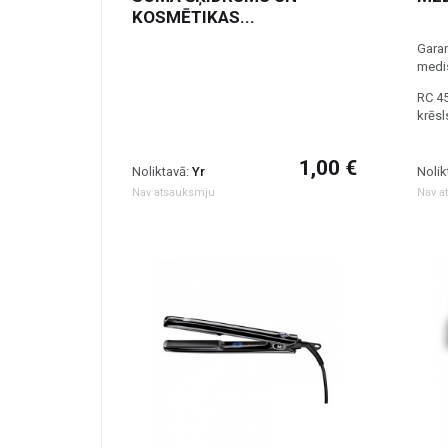
KOSMĒTIKAS...
Garan
medi
RC 45
krēsl
1,00 €
Noliktavā:
Yr
Nolik
Nav atsauksmju
Nav a