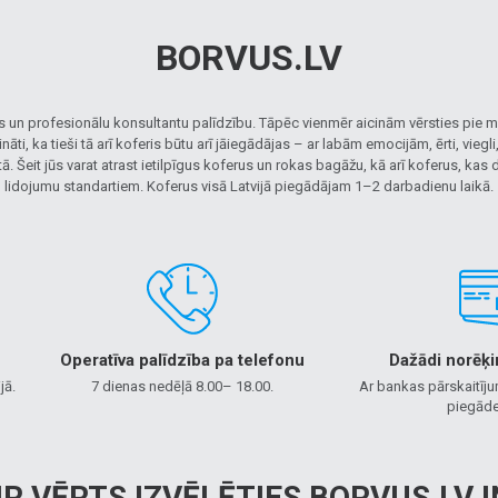
BORVUS.LV
 un profesionālu konsultantu palīdzību. Tāpēc vienmēr aicinām vērsties pie mu
ti, ka tieši tā arī koferis būtu arī jāiegādājas – ar labām emocijām, ērti, viegl
ā. Šeit jūs varat atrast ietilpīgus koferus un rokas bagāžu, kā arī koferus, kas
lidojumu standartiem. Koferus visā Latvijā piegādājam 1–2 darbadienu laikā.
Operatīva palīdzība pa telefonu
Dažādi norēķi
jā.
7 dienas nedēļā 8.00– 18.00.
Ar bankas pārskaitīju
piegāde
 IR VĒRTS IZVĒLĒTIES BORVUS.LV