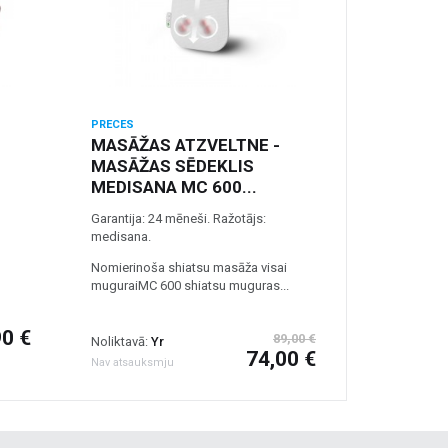
PRECES
MASĀŽAS ATZVELTNE -
MASĀŽAS SĒDEKLIS
MEDISANA MC 600...
Garantija: 24 mēneši. Ražotājs:
medisana.
Nomierinoša shiatsu masāža visai
muguraiMC 600 shiatsu muguras...
90 €
89,00 €
Noliktavā:
Yr
74,00 €
Nav atsauksmju