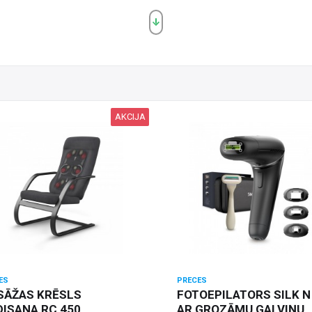
AKCIJA
ES
PRECES
SĀŽAS KRĒSLS
FOTOEPILATORS SILK N
ISANA RC 450
AR GROZĀMU GALVIŅU