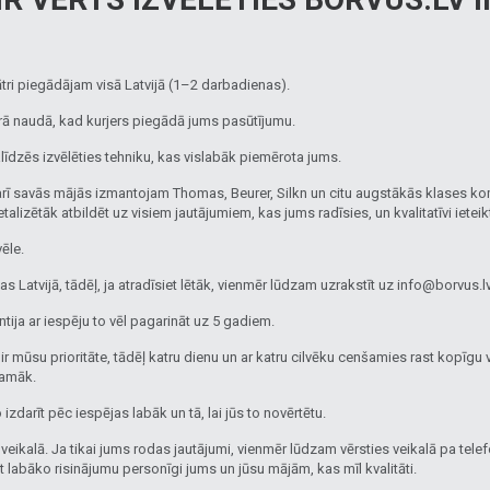
ātri piegādājam visā Latvijā (1–2 darbadienas).
ā naudā, kad kurjers piegādā jums pasūtījumu.
līdzēs izvēlēties tehniku, kas vislabāk piemērota jums.
arī savās mājās izmantojam Thomas, Beurer, Silkn un citu augstākās klases ko
alizētāk atbildēt uz visiem jautājumiem, kas jums radīsies, un kvalitatīvi ieteik
ēle.
Latvijā, tādēļ, ja atradīsiet lētāk, vienmēr lūdzam uzrakstīt uz info@borvus.
ija ar iespēju to vēl pagarināt uz 5 gadiem.
 mūsu prioritāte, tādēļ katru dienu un ar katru cilvēku cenšamies rast kopīgu va
kamāk.
zdarīt pēc iespējas labāk un tā, lai jūs to novērtētu.
 veikalā. Ja tikai jums rodas jautājumi, vienmēr lūdzam vērsties veikalā pa tele
t labāko risinājumu personīgi jums un jūsu mājām, kas mīl kvalitāti.