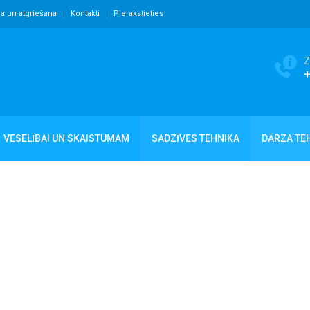
ja un atgriešana
Kontakti
Pierakstieties
Z
VESELĪBAI UN SKAISTUMAM
SADZĪVES TEHNIKA
DĀRZA TE