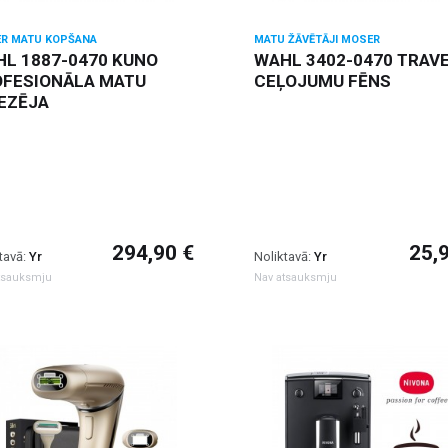
R MATU KOPŠANA
MATU ŽĀVĒTĀJI MOSER
L 1887-0470 KUNO
WAHL 3402-0470 TRAV
OFESIONĀLA MATU
CEĻOJUMU FĒNS
EZĒJA
294,90 €
25,
tavā:
Yr
Noliktavā:
Yr
tsauksmju
Nav atsauksmju