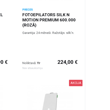
PRECES
EL
FOTOEPILATORS SILK N
MOTION PREMIUM 600.000
(ROZĀ)
Garantija: 24 mēneši. Ražotājs: silk'n.
90 €
224,00 €
Noliktavā:
Yr
Nav atsauksmju
AKCIJA