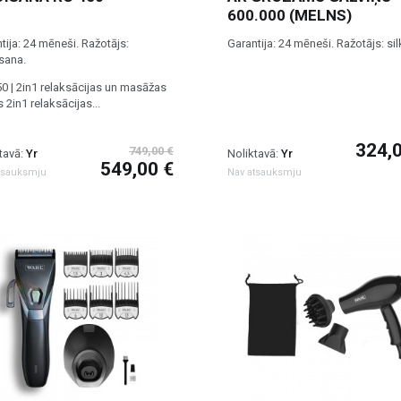
600.000 (MELNS)
tija: 24 mēneši. Ražotājs:
Garantija: 24 mēneši. Ražotājs: sil
sana.
0 | 2in1 relaksācijas un masāžas
s 2in1 relaksācijas...
324,
749,00 €
tavā:
Yr
Noliktavā:
Yr
549,00 €
tsauksmju
Nav atsauksmju