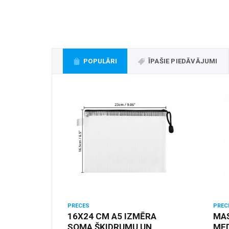
POPULĀRI
ĪPAŠIE PIEDĀVĀJUMI
PRECES
PREC
16X24 CM A5 IZMĒRA
MA
SOMA ŠĶIDRUMU UN
MED