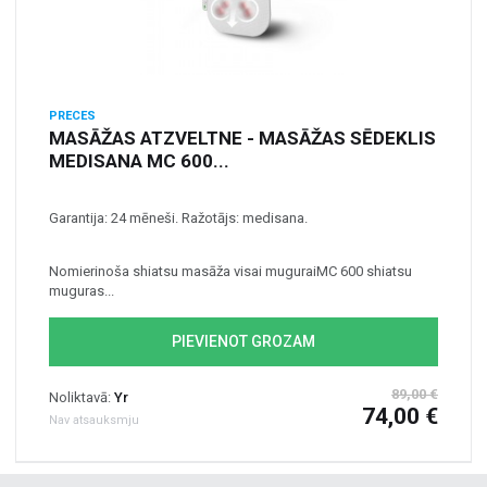
PRECES
MASĀŽAS ATZVELTNE - MASĀŽAS SĒDEKLIS
MEDISANA MC 600...
Garantija: 24 mēneši. Ražotājs: medisana.
Nomierinoša shiatsu masāža visai muguraiMC 600 shiatsu
muguras...
PIEVIENOT GROZAM
89,00 €
Noliktavā:
Yr
74,00 €
Nav atsauksmju