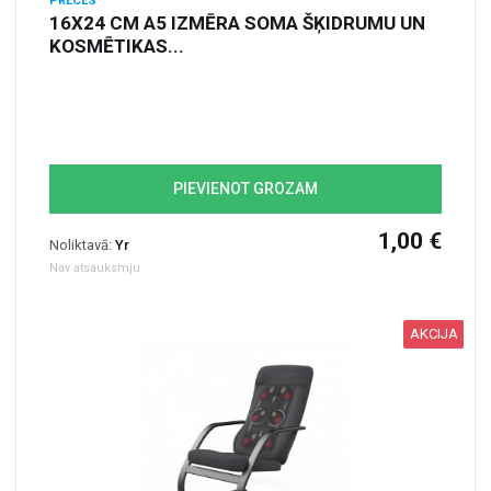
PRECES
16X24 CM A5 IZMĒRA SOMA ŠĶIDRUMU UN
KOSMĒTIKAS...
PIEVIENOT GROZAM
1,00 €
Noliktavā:
Yr
Nav atsauksmju
AKCIJA