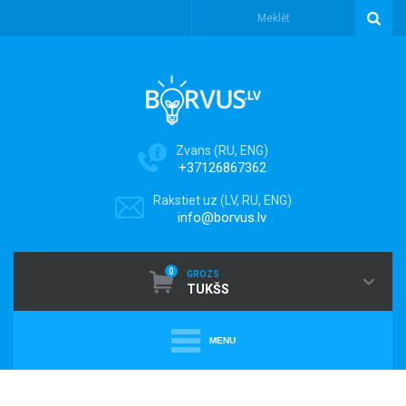
Zvans (RU, ENG)
+37126867362
Rakstiet uz (LV, RU, ENG)
info@borvus.lv
0
GROZS
TUKŠS
MENU
+
PUTEKĻU SŪCĒJI