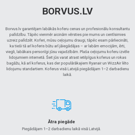
BORVUS.LV
Borvus.lv garantējam labākās koferu cenas un profesionālu konsultantu
palīdzību. Tāpēc vienmēr aicinām vērsties pie mums un centīsimies
uzreiz palīdzēt. Koferi, mūsu ceļojumu draugi, tāpēc esam pārliecināti,
ka tieši tā arī koferis būtu arī jāiegādājas – ar labām emocijām, ērti,
viegli, labākais personīgi jūsu vajadzībām. Plaša ceļojumu koferu izvēle
lidojumiem internetā. Šeit jūs varat atrast ietilpīgus koferus un rokas
bagāžu, kā arī koferus, kas der populārākajiem Ryanair un WizzAir lēto
lidojumu standartiem. Koferus visā Latvijā piegādājam 1–2 darbadienu
laikā.
Ātra piegāde
Piegādājam 1–2 darbadienu laikā visā Latvijā.