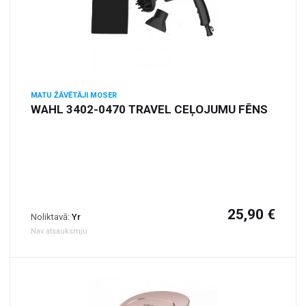
MATU ŽĀVĒTĀJI MOSER
WAHL 3402-0470 TRAVEL CEĻOJUMU FĒNS
25,90 €
Noliktavā:
Yr
Nav atsauksmju