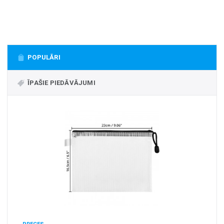
+
MASAŽIERI UN SILDĪTĀJI
+
VESELĪBAI UN SKAISTUMAM
+
CITS
POPULĀRI
+
FOTOEPILĀTORI
+
ĪPAŠIE PIEDĀVĀJUMI
DĀRZA TEHNIKA