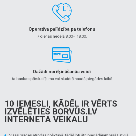
Operatīva palīdzība pa telefonu
7 dienas nedēļā 8.00– 18.00.
Dažādi norēķināšanās veidi
Ar bankas pārskaitījumu vai skaidrā naudā piegādes laikā
10 IEMESLI, KĀDĒĻ IR VĒRTS
IZVĒLĒTIES BORVUS.LV
INTERNETA VEIKALU
Visas preces atrodas noliktavā, tādēļ ļoti ātri piegādājam visā Latvijā