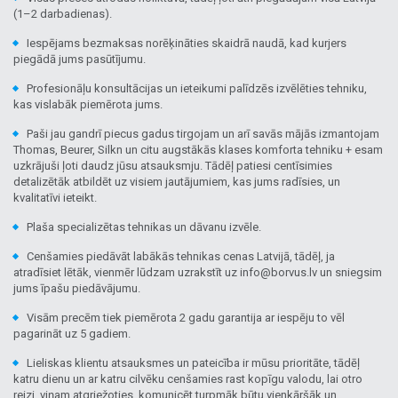
(1–2 darbadienas).
Iespējams bezmaksas norēķināties skaidrā naudā, kad kurjers
piegādā jums pasūtījumu.
Profesionāļu konsultācijas un ieteikumi palīdzēs izvēlēties tehniku,
kas vislabāk piemērota jums.
Paši jau gandrī piecus gadus tirgojam un arī savās mājās izmantojam
Thomas, Beurer, Silkn un citu augstākās klases komforta tehniku + esam
uzkrājuši ļoti daudz jūsu atsauksmju. Tādēļ patiesi centīsimies
detalizētāk atbildēt uz visiem jautājumiem, kas jums radīsies, un
kvalitatīvi ieteikt.
Plaša specializētas tehnikas un dāvanu izvēle.
Cenšamies piedāvāt labākās tehnikas cenas Latvijā, tādēļ, ja
atradīsiet lētāk, vienmēr lūdzam uzrakstīt uz info@borvus.lv un sniegsim
jums īpašu piedāvājumu.
Visām precēm tiek piemērota 2 gadu garantija ar iespēju to vēl
pagarināt uz 5 gadiem.
Lieliskas klientu atsauksmes un pateicība ir mūsu prioritāte, tādēļ
katru dienu un ar katru cilvēku cenšamies rast kopīgu valodu, lai otro
reizi, viņam atgriežoties, komunicēt turpmāk būtu vienkāršāk un