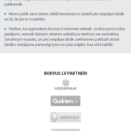
patīkamāk.
Mums patīk savs darbs, tādēļ tiecamies to izdarīt pēc iespējas labāk
un tā, lai jūs to novērtētu.
Paldies, ka iegriezāties Borvus.lv interneta veikalā. Ja tikai jums rodas
jautājumi, vienmēr lūdzam vērsties veikalā pa telefonu vai sazināties,
izmantojot e-pastu, un pēc iespējas ātrāk centīsimies palīdzēt atrast
labāko risinājumu personīgi jums un jūsu mājām, kas mīl kvalitāti.
BORVUS.LV PARTNERI