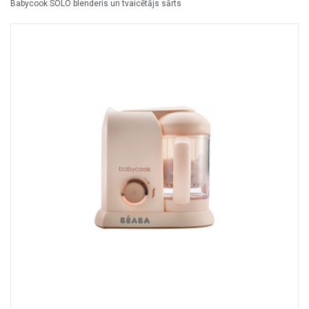
Babycook SOLO blenderis un tvaicētājs sārts
+
MASAŽIERI UN SILDĪTĀJI
+
VESELĪBAI UN SKAISTUMAM
+
CITS
+
FOTOEPILĀTORI
+
DĀRZA TEHNIKA