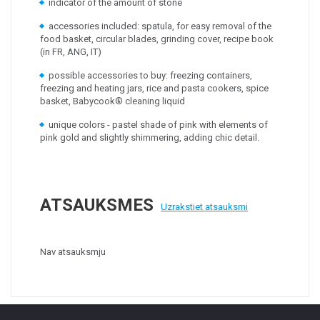
indicator of the amount of stone
accessories included: spatula, for easy removal of the
food basket, circular blades, grinding cover, recipe book
(in FR, ANG, IT)
possible accessories to buy: freezing containers,
freezing and heating jars, rice and pasta cookers, spice
basket, Babycook® cleaning liquid
unique colors - pastel shade of pink with elements of
pink gold and slightly shimmering, adding chic detail.
ATSAUKSMES
Uzrakstiet atsauksmi
Nav atsauksmju