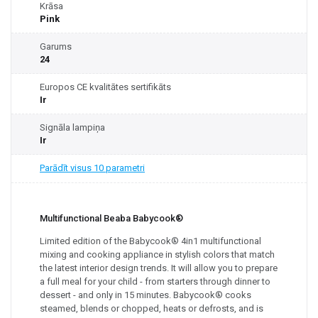
Krāsa
Pink
Garums
24
Europos CE kvalitātes sertifikāts
Ir
Signāla lampiņa
Ir
Parādīt visus 10 parametri
Multifunctional Beaba Babycook®
Limited edition of the Babycook® 4in1 multifunctional
mixing and cooking appliance in stylish colors that match
the latest interior design trends. It will allow you to prepare
a full meal for your child - from starters through dinner to
dessert - and only in 15 minutes. Babycook® cooks
steamed, blends or chopped, heats or defrosts, and is