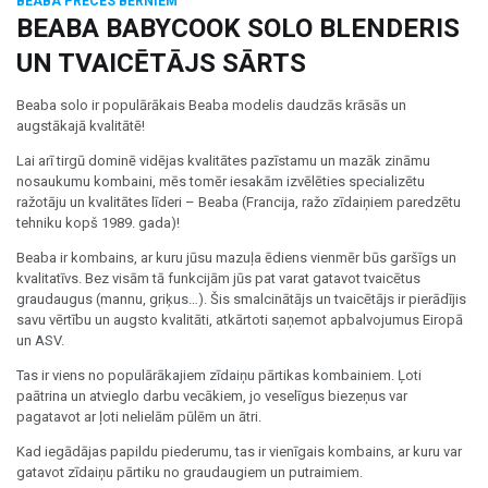
BEABA PRECES BĒRNIEM
BEABA BABYCOOK SOLO BLENDERIS
UN TVAICĒTĀJS SĀRTS
Beaba solo ir populārākais Beaba modelis daudzās krāsās un
augstākajā kvalitātē!
Lai arī tirgū dominē vidējas kvalitātes pazīstamu un mazāk zināmu
nosaukumu kombaini, mēs tomēr iesakām izvēlēties specializētu
ražotāju un kvalitātes līderi – Beaba (Francija, ražo zīdaiņiem paredzētu
tehniku kopš 1989. gada)!
Beaba ir kombains, ar kuru jūsu mazuļa ēdiens vienmēr būs garšīgs un
kvalitatīvs. Bez visām tā funkcijām jūs pat varat gatavot tvaicētus
graudaugus (mannu, griķus…). Šis smalcinātājs un tvaicētājs ir pierādījis
savu vērtību un augsto kvalitāti, atkārtoti saņemot apbalvojumus Eiropā
un ASV.
Tas ir viens no populārākajiem zīdaiņu pārtikas kombainiem. Ļoti
paātrina un atvieglo darbu vecākiem, jo veselīgus biezeņus var
pagatavot ar ļoti nelielām pūlēm un ātri.
Kad iegādājas papildu piederumu, tas ir vienīgais kombains, ar kuru var
gatavot zīdaiņu pārtiku no graudaugiem un putraimiem.