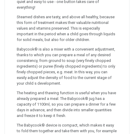
quiet and easy to use - one button takes care of
everything!
Steamed dishes are tasty, and above all healthy, because
this form of treatment makes their valuable nutritional
values and vitamins preserved. This is especially
important in the period when a child goes through liquids
for solid meals, but also for older children.
Babycook® is also a mixer with a convenient adjustment,
thanks to which you can prepare a meal of any desired
consistency, from ground to soup (very finely chopped
ingredients) or puree (finely chopped ingredients) to only
finely chopped pieces, e.g. meat. In this way, you can
easily adjust the density of food to the current stage of
your child s development.
The heating and thawing function is useful when you have
already prepared a meal. The Babycook® jug has a
capacity of 1100ml, so you can prepare a dinner for a few
days in advance, and then divide into smaller quantities
and freeze it to keep it fresh.
The Babycook® device is compact, which makes it easy
to fold them together and take them with you, for example