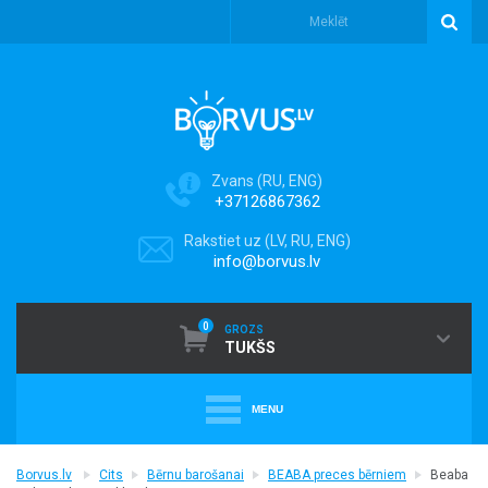
Zvans (RU, ENG)
+37126867362
Rakstiet uz (LV, RU, ENG)
info@borvus.lv
0
GROZS
TUKŠS
MENU
+
PUTEKĻU SŪCĒJI
Borvus.lv
Cits
Bērnu barošanai
BEABA preces bērniem
Beaba