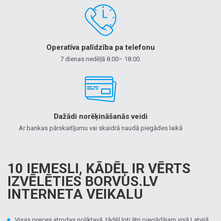
Operatīva palīdzība pa telefonu
7 dienas nedēļā 8.00– 18.00.
Dažādi norēķināšanās veidi
Ar bankas pārskaitījumu vai skaidrā naudā piegādes laikā
10 IEMESLI, KĀDĒĻ IR VĒRTS
IZVĒLĒTIES BORVUS.LV
INTERNETA VEIKALU
Visas preces atrodas noliktavā, tādēļ ļoti ātri piegādājam visā Latvijā