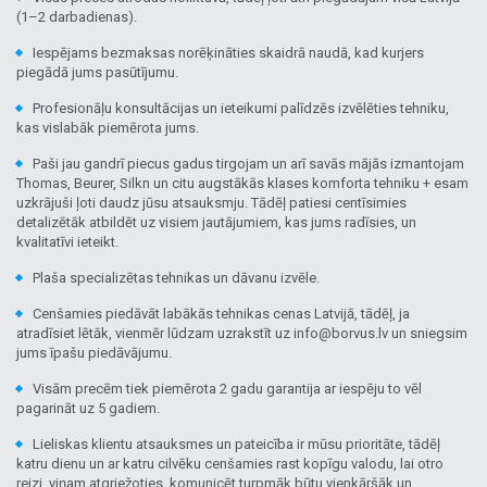
(1–2 darbadienas).
Iespējams bezmaksas norēķināties skaidrā naudā, kad kurjers
piegādā jums pasūtījumu.
Profesionāļu konsultācijas un ieteikumi palīdzēs izvēlēties tehniku,
kas vislabāk piemērota jums.
Paši jau gandrī piecus gadus tirgojam un arī savās mājās izmantojam
Thomas, Beurer, Silkn un citu augstākās klases komforta tehniku + esam
uzkrājuši ļoti daudz jūsu atsauksmju. Tādēļ patiesi centīsimies
detalizētāk atbildēt uz visiem jautājumiem, kas jums radīsies, un
kvalitatīvi ieteikt.
Plaša specializētas tehnikas un dāvanu izvēle.
Cenšamies piedāvāt labākās tehnikas cenas Latvijā, tādēļ, ja
atradīsiet lētāk, vienmēr lūdzam uzrakstīt uz info@borvus.lv un sniegsim
jums īpašu piedāvājumu.
Visām precēm tiek piemērota 2 gadu garantija ar iespēju to vēl
pagarināt uz 5 gadiem.
Lieliskas klientu atsauksmes un pateicība ir mūsu prioritāte, tādēļ
katru dienu un ar katru cilvēku cenšamies rast kopīgu valodu, lai otro
reizi, viņam atgriežoties, komunicēt turpmāk būtu vienkāršāk un