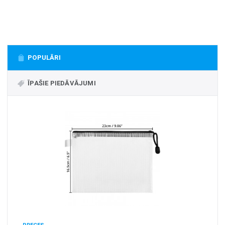
+
MASAŽIERI UN SILDĪTĀJI
+
VESELĪBAI UN SKAISTUMAM
+
CITS
POPULĀRI
+
FOTOEPILĀTORI
+
ĪPAŠIE PIEDĀVĀJUMI
DĀRZA TEHNIKA