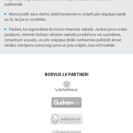
patīkamāk.
Mums patīk savs darbs, tādēļ tiecamies to izdarīt pēc iespējas labāk
un tā, lai jūs to novērtētu.
Paldies, ka iegriezāties Borvus.lv interneta veikalā. Ja tikai jums rodas
jautājumi, vienmēr lūdzam vērsties veikalā pa telefonu vai sazināties,
izmantojot e-pastu, un pēc iespējas ātrāk centīsimies palīdzēt atrast
labāko risinājumu personīgi jums un jūsu mājām, kas mīl kvalitāti.
BORVUS.LV PARTNERI