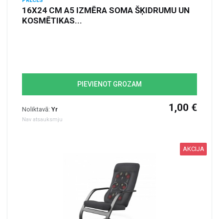
PRECES
16X24 CM A5 IZMĒRA SOMA ŠĶIDRUMU UN
KOSMĒTIKAS...
PIEVIENOT GROZAM
1,00 €
Noliktavā:
Yr
Nav atsauksmju
AKCIJA