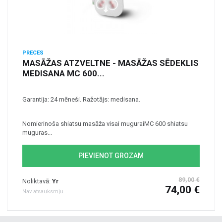
PRECES
MASĀŽAS ATZVELTNE - MASĀŽAS SĒDEKLIS
MEDISANA MC 600...
Garantija: 24 mēneši. Ražotājs: medisana.
Nomierinoša shiatsu masāža visai muguraiMC 600 shiatsu
muguras...
PIEVIENOT GROZAM
89,00 €
Noliktavā:
Yr
74,00 €
Nav atsauksmju