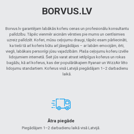
BORVUS.LV
Borvus.lv garantējam labākās koferu cenas un profesionālu konsultantu
palīdzību. Tāpēc vienmēr aicinām vērsties pie mums un centīsimies
uzreiz palīdzēt. Koferi, mūsu ceļojumu draugi, tāpēc esam pārliecināti,
ka tieši tā arī koferis būtu arī jāiegādājas – ar labām emocijām, ērti,
viegli, labākais personīgi jūsu vajadzībām. Plaša ceļojumu koferu izvēle
lidojumiem internetā. Šeit jūs varat atrast ietilpīgus koferus un rokas
bagāžu, kā arī koferus, kas der populārākajiem Ryanair un WizzAir lēto
lidojumu standartiem. Koferus visā Latvijā piegādājam 1–2 darbadienu
laikā.
Ātra piegāde
Piegādājam 1–2 darbadienu laikā visā Latvijā.