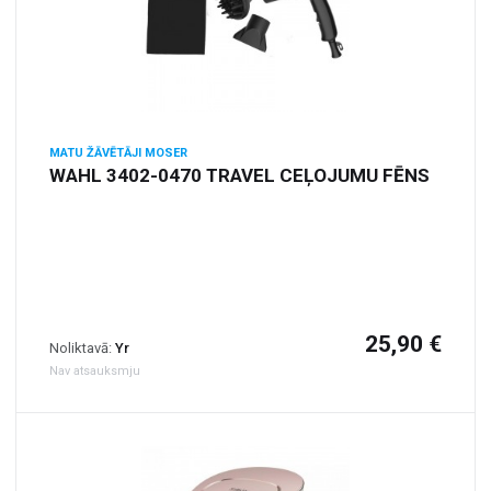
MATU ŽĀVĒTĀJI MOSER
WAHL 3402-0470 TRAVEL CEĻOJUMU FĒNS
25,90 €
Noliktavā:
Yr
Nav atsauksmju