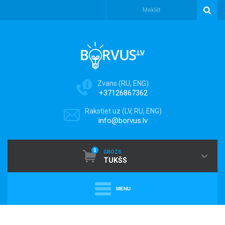
Zvans (RU, ENG)
+37126867362
Rakstiet uz (LV, RU, ENG)
info@borvus.lv
0
GROZS
TUKŠS
MENU
+
PUTEKĻU SŪCĒJI