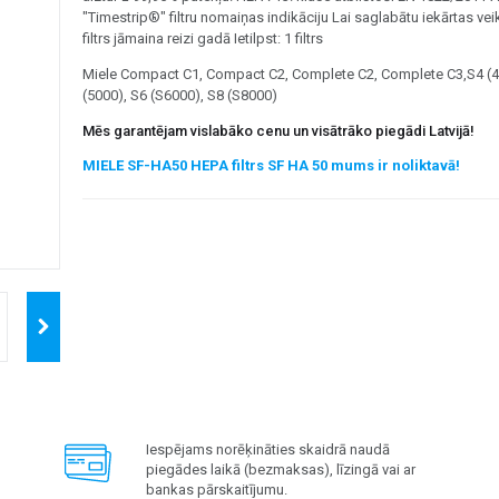
"Timestrip®" filtru nomaiņas indikāciju Lai saglabātu iekārtas vei
filtrs jāmaina reizi gadā Ietilpst: 1 filtrs
Miele Compact C1, Compact C2, Complete C2, Complete C3,S4 (4
(5000), S6 (S6000), S8 (S8000)
Mēs garantējam vislabāko cenu un visātrāko piegādi Latvijā!
MIELE SF-HA50 HEPA filtrs SF HA 50 mums ir noliktavā!
Iespējams norēķināties skaidrā naudā
piegādes laikā (bezmaksas), līzingā vai ar
bankas pārskaitījumu.