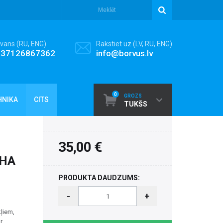
vans (RU, ENG)
Rakstiet uz (LV, RU, ENG)
+37126867362
info@borvus.lv
0
GROZS
HNIKA
CITS
TUKŠS
35,00 €
 HA
PRODUKTA DAUDZUMS:
-
+
kļiem,
r