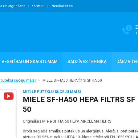
ja un atgriešana
Kontakti
Pierakstieties
Z
VESELĪBAI UN SKAISTUMAM
SADZĪVES TEHNIKA
DĀRZA TE
 putekļu sūcēju maisi
MIELE SF-HA50 HEPA filtrs SF HA 50
MIELLE PUTEKĻU SŪCĒJU MAISI
MIELE SF-HA50 HEPA FILTRS SF
50
Oriģinālais Miele SF HA 50 HEPA AIRCLEAN FILTRS
droši saglabā smalkus putekļus un alergēnus. Alerģijai pret pute
aiztur ≥ 99,95% putekļu. HEPA 13. klase atbilstoši EN 1822/2011 A