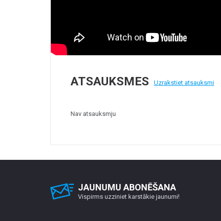
ATSAUKSMES
Uzrakstiet atsauksmi
Nav atsauksmju
JAUNUMU ABONĒŠANA
Vispirms uzziniet karstākie jaunumi!