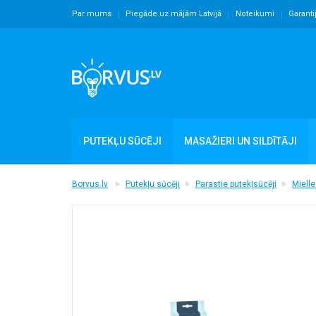
Par mums
Piegāde uz mājām Latvijā
Noteikumi
Garanti
PUTEKĻU SŪCĒJI
MASAŽIERI UN SILDĪTĀJI
Borvus.lv
Putekļu sūcēji
Parastie putekļsūcēji
Mielle