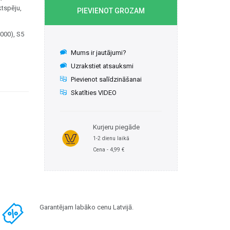
ktspēju,
PIEVIENOT GROZAM
000), S5
Mums ir jautājumi?
Uzrakstiet atsauksmi
Pievienot salīdzināšanai
Skatīties VIDEO
Kurjeru piegāde
1-2 dienu laikā
Cena - 4,99 €
Garantējam labāko cenu Latvijā.