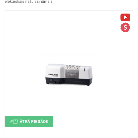
elektriskais nažu asināmais
+
MASAŽIERI UN SILDĪTĀJI
+
VESELĪBAI UN SKAISTUMAM
+
CITS
+
FOTOEPILĀTORI
+
DĀRZA TEHNIKA
ĀTRĀ PIEGĀDE