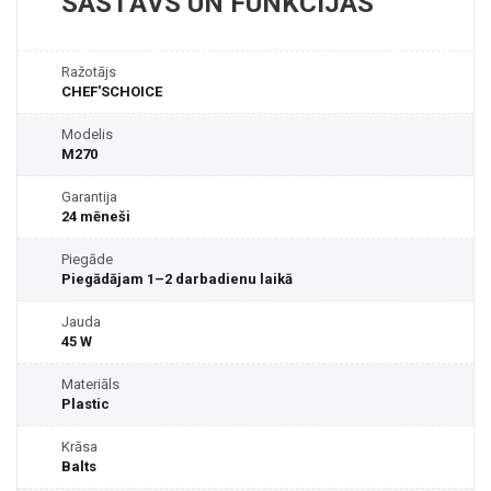
SASTĀVS UN FUNKCIJAS
Ražotājs
CHEF'SCHOICE
Modelis
M270
Garantija
24 mēneši
Piegāde
Piegādājam 1–2 darbadienu laikā
Jauda
45 W
Materiāls
Plastic
Krāsa
Balts