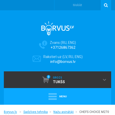
Zvans (RU, ENG)
+37126867362
Rakstiet uz (LV, RU, ENG)
info@borvus.lv
0
GROZS
TUKŠS
MENU
+
PUTEKĻU SŪCĒJI
Borvus.lv
Sadzīves tehnika
Nažu asinātāji
CHEFS CHOICE M270