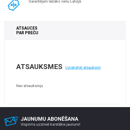
Garantējam labāko cenu Latvijā.
ATSAUCES
PAR PREČU
ATSAUKSMES
Uzrakstiet atsauksmi
Nav atsauksmju
JAUNUMU ABONĒŠANA
Vispirms uzziniet karstākie jaunumi!