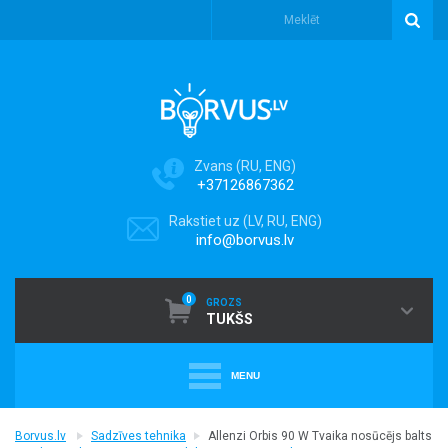
Zvans (RU, ENG)
+37126867362
Rakstiet uz (LV, RU, ENG)
info@borvus.lv
0
GROZS
TUKŠS
MENU
+
PUTEKĻU SŪCĒJI
Borvus.lv
Sadzīves tehnika
Allenzi Orbis 90 W Tvaika nosūcējs balts