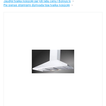
Jaudīgi tvaika nosūcēji par ļoti labu cenu | Borvus.lv
+
MASAŽIERI UN SILDĪTĀJI
Pie sienas stiprināmi dūmvada tipa tvaika nosūcēji
+
VESELĪBAI UN SKAISTUMAM
+
CITS
+
FOTOEPILĀTORI
+
DĀRZA TEHNIKA