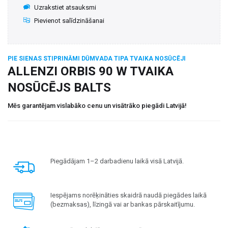
Uzrakstiet atsauksmi
Pievienot salīdzināšanai
PIE SIENAS STIPRINĀMI DŪMVADA TIPA TVAIKA NOSŪCĒJI
ALLENZI ORBIS 90 W TVAIKA
NOSŪCĒJS BALTS
Mēs garantējam vislabāko cenu un visātrāko piegādi Latvijā!
Piegādājam 1–2 darbadienu laikā visā Latvijā.
Iespējams norēķināties skaidrā naudā piegādes laikā
(bezmaksas), līzingā vai ar bankas pārskaitījumu.