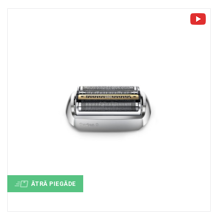
+
MASAŽIERI UN SILDĪTĀJI
+
VESELĪBAI UN SKAISTUMAM
+
CITS
+
FOTOEPILĀTORI
+
DĀRZA TEHNIKA
ĀTRĀ PIEGĀDE