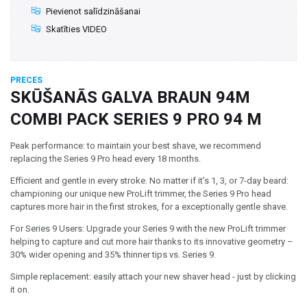
Pievienot salīdzināšanai
Skatīties VIDEO
PRECES
SKŪŠANĀS GALVA BRAUN 94M
COMBI PACK SERIES 9 PRO 94 M
Peak performance: to maintain your best shave, we recommend
replacing the Series 9 Pro head every 18 months.
Efficient and gentle in every stroke. No matter if it’s 1, 3, or 7-day beard:
championing our unique new ProLift trimmer, the Series 9 Pro head
captures more hair in the first strokes, for a exceptionally gentle shave.
For Series 9 Users: Upgrade your Series 9 with the new ProLift trimmer
helping to capture and cut more hair thanks to its innovative geometry –
30% wider opening and 35% thinner tips vs. Series 9.
Simple replacement: easily attach your new shaver head - just by clicking
it on.