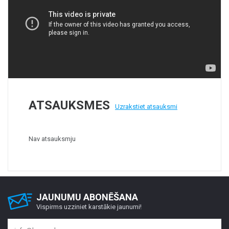
ATSAUKSMES
Uzrakstiet atsauksmi
Nav atsauksmju
JAUNUMU ABONĒŠANA
Vispirms uzziniet karstākie jaunumi!