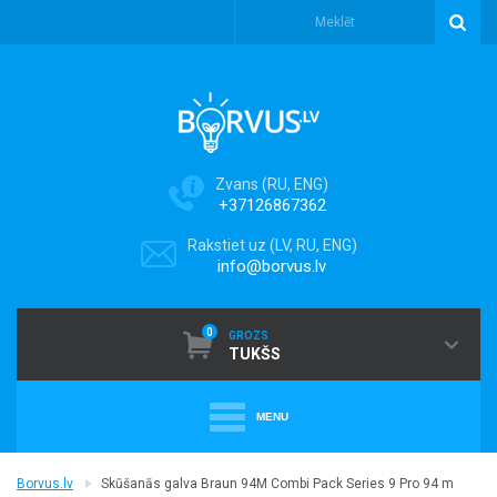
Zvans (RU, ENG)
+37126867362
Rakstiet uz (LV, RU, ENG)
info@borvus.lv
0
GROZS
TUKŠS
MENU
+
PUTEKĻU SŪCĒJI
Borvus.lv
Skūšanās galva Braun 94M Combi Pack Series 9 Pro 94 m