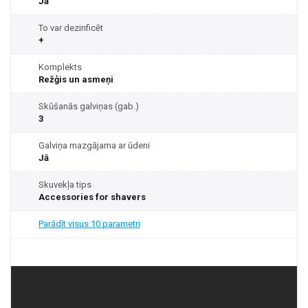
Jā
To var dezinficēt
+
Komplekts
Režģis un asmeņi
Skūšanās galviņas (gab.)
3
Galviņa mazgājama ar ūdeni
Jā
Skuvekļa tips
Accessories for shavers
Parādīt visus 10 parametri