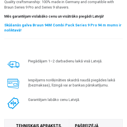
Quality craftsmanship: 100% made in Germany and compatible with
Braun Series 9 Pro and Series 9 shavers.
Mēs garantējam vislabāko cenu un visātrāko piegādi Latvijā!
Skūšanās galva Braun 94M Combi Pack Series 9 Pro 94 m mums ir
noliktavā!
Piegādājam 1–2 darbadienu laikā visā Latvijā.
Iespējams norēķināties skaidrā naudā piegādes laikā
(bezmaksas), līzingā vai ar bankas pārskaitījumu.
Garantējam labāko cenu Latvijā.
TEHNISKAIS APRAKSTS,
PAŠREIZĒJĀ