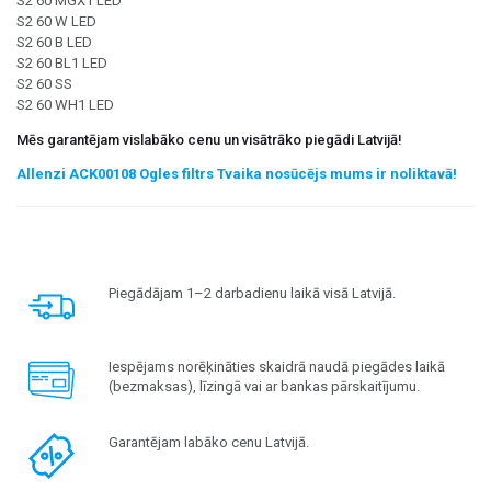
S2 60 MGX1 LED
S2 60 W LED
S2 60 B LED
S2 60 BL1 LED
S2 60 SS
S2 60 WH1 LED
Mēs garantējam vislabāko cenu un visātrāko piegādi Latvijā!
Allenzi ACK00108 Ogles filtrs Tvaika nosūcējs mums ir noliktavā!
Piegādājam 1–2 darbadienu laikā visā Latvijā.
Iespējams norēķināties skaidrā naudā piegādes laikā
(bezmaksas), līzingā vai ar bankas pārskaitījumu.
Garantējam labāko cenu Latvijā.