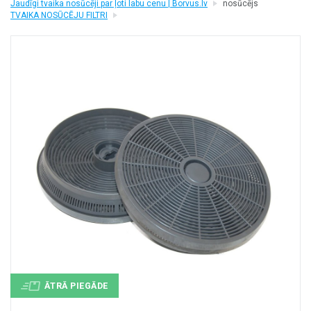
Jaudīgi tvaika nosūcēji par ļoti labu cenu | Borvus.lv
nosūcējs
+
MASAŽIERI UN SILDĪTĀJI
TVAIKA NOSŪCĒJU FILTRI
+
VESELĪBAI UN SKAISTUMAM
+
CITS
+
FOTOEPILĀTORI
+
DĀRZA TEHNIKA
ĀTRĀ PIEGĀDE