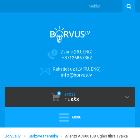
Zvans (RU, ENG)
+37126867362
Rakstiet uz (LV, RU, ENG)
info@borvus.lv
0
GROZS
TUKŠS
MENU
+
PUTEKĻU SŪCĒJI
Borvus.lv
Sadzīves tehnika
Allenzi ACK00108 Ogles filtrs Tvaika