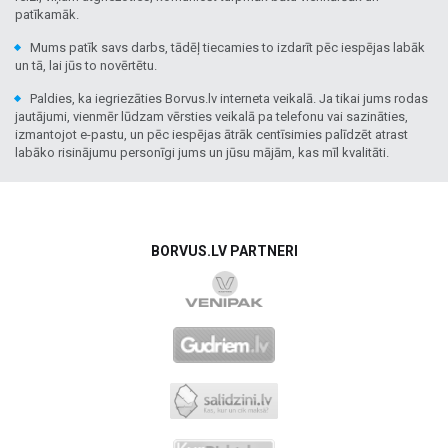
patīkamāk.
Mums patīk savs darbs, tādēļ tiecamies to izdarīt pēc iespējas labāk
un tā, lai jūs to novērtētu.
Paldies, ka iegriezāties Borvus.lv interneta veikalā. Ja tikai jums rodas
jautājumi, vienmēr lūdzam vērsties veikalā pa telefonu vai sazināties,
izmantojot e-pastu, un pēc iespējas ātrāk centīsimies palīdzēt atrast
labāko risinājumu personīgi jums un jūsu mājām, kas mīl kvalitāti.
BORVUS.LV PARTNERI