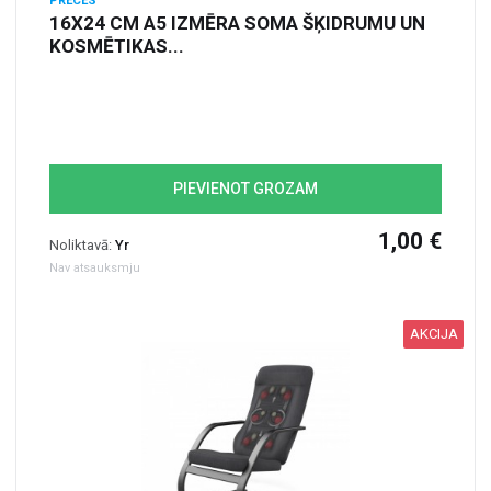
PRECES
16X24 CM A5 IZMĒRA SOMA ŠĶIDRUMU UN
KOSMĒTIKAS...
PIEVIENOT GROZAM
1,00 €
Noliktavā:
Yr
Nav atsauksmju
AKCIJA