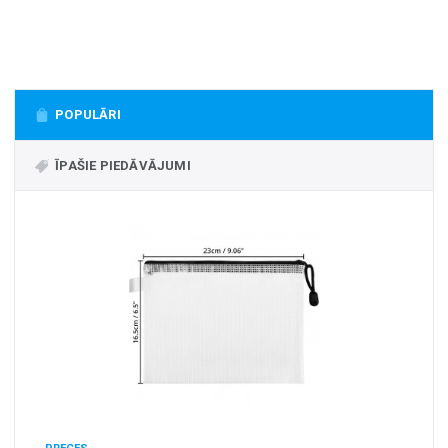
+
MASAŽIERI UN SILDĪTĀJI
+
VESELĪBAI UN SKAISTUMAM
+
CITS
POPULĀRI
+
FOTOEPILĀTORI
+
ĪPAŠIE PIEDĀVĀJUMI
DĀRZA TEHNIKA