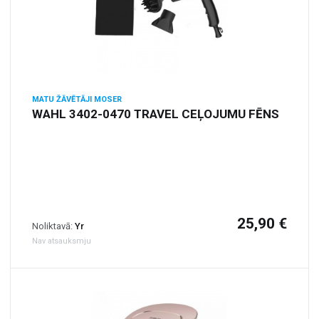
MATU ŽĀVĒTĀJI MOSER
WAHL 3402-0470 TRAVEL CEĻOJUMU FĒNS
25,90 €
Noliktavā:
Yr
Nav atsauksmju