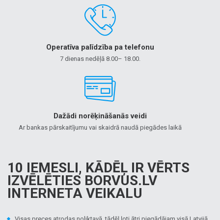
Operatīva palīdzība pa telefonu
7 dienas nedēļā 8.00– 18.00.
Dažādi norēķināšanās veidi
Ar bankas pārskaitījumu vai skaidrā naudā piegādes laikā
10 IEMESLI, KĀDĒĻ IR VĒRTS
IZVĒLĒTIES BORVUS.LV
INTERNETA VEIKALU
Visas preces atrodas noliktavā, tādēļ ļoti ātri piegādājam visā Latvijā