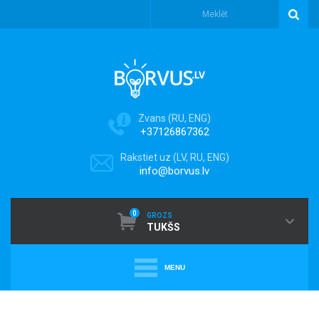
Zvans (RU, ENG)
+37126867362
Rakstiet uz (LV, RU, ENG)
info@borvus.lv
0
GROZS
TUKŠS
MENU
+
PUTEKĻU SŪCĒJI