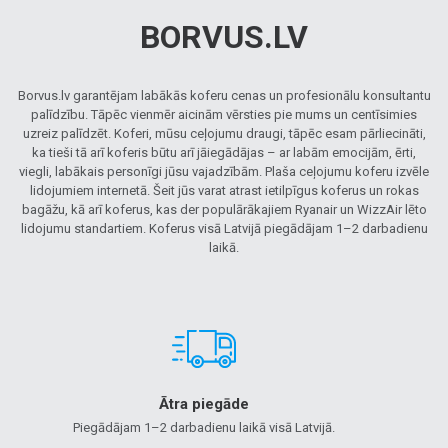
BORVUS.LV
Borvus.lv garantējam labākās koferu cenas un profesionālu konsultantu
palīdzību. Tāpēc vienmēr aicinām vērsties pie mums un centīsimies
uzreiz palīdzēt. Koferi, mūsu ceļojumu draugi, tāpēc esam pārliecināti,
ka tieši tā arī koferis būtu arī jāiegādājas – ar labām emocijām, ērti,
viegli, labākais personīgi jūsu vajadzībām. Plaša ceļojumu koferu izvēle
lidojumiem internetā. Šeit jūs varat atrast ietilpīgus koferus un rokas
bagāžu, kā arī koferus, kas der populārākajiem Ryanair un WizzAir lēto
lidojumu standartiem. Koferus visā Latvijā piegādājam 1–2 darbadienu
laikā.
Ātra piegāde
Piegādājam 1–2 darbadienu laikā visā Latvijā.