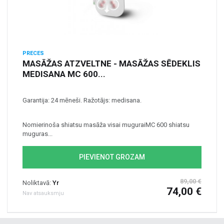
PRECES
MASĀŽAS ATZVELTNE - MASĀŽAS SĒDEKLIS
MEDISANA MC 600...
Garantija: 24 mēneši. Ražotājs: medisana.
Nomierinoša shiatsu masāža visai muguraiMC 600 shiatsu
muguras...
PIEVIENOT GROZAM
89,00 €
Noliktavā:
Yr
74,00 €
Nav atsauksmju