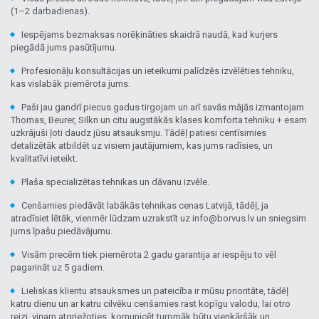
(1–2 darbadienas).
Iespējams bezmaksas norēķināties skaidrā naudā, kad kurjers
piegādā jums pasūtījumu.
Profesionāļu konsultācijas un ieteikumi palīdzēs izvēlēties tehniku,
kas vislabāk piemērota jums.
Paši jau gandrī piecus gadus tirgojam un arī savās mājās izmantojam
Thomas, Beurer, Silkn un citu augstākās klases komforta tehniku + esam
uzkrājuši ļoti daudz jūsu atsauksmju. Tādēļ patiesi centīsimies
detalizētāk atbildēt uz visiem jautājumiem, kas jums radīsies, un
kvalitatīvi ieteikt.
Plaša specializētas tehnikas un dāvanu izvēle.
Cenšamies piedāvāt labākās tehnikas cenas Latvijā, tādēļ, ja
atradīsiet lētāk, vienmēr lūdzam uzrakstīt uz info@borvus.lv un sniegsim
jums īpašu piedāvājumu.
Visām precēm tiek piemērota 2 gadu garantija ar iespēju to vēl
pagarināt uz 5 gadiem.
Lieliskas klientu atsauksmes un pateicība ir mūsu prioritāte, tādēļ
katru dienu un ar katru cilvēku cenšamies rast kopīgu valodu, lai otro
reizi, viņam atgriežoties, komunicēt turpmāk būtu vienkāršāk un